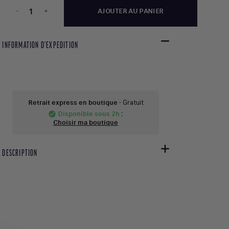
-
+
AJOUTER AU PANIER
INFORMATION D'EXPEDITION
Retrait express en boutique
- Gratuit
Disponible sous 2h
:
check_circle
Choisir ma boutique
DESCRIPTION