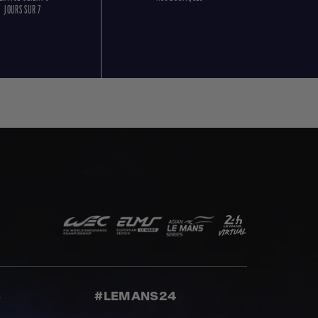
JOURS SUR 7
S
#LEMANS24