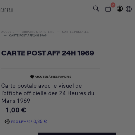
0
 CADEAU
ACCUEIL
LIBRAIRIE & PAPETERIE
CARTES POSTALES
CARTE POST AFF 24H 1969
CARTE POST AFF 24H 1969
AJOUTER À MES FAVORIS
favorite
Carte postale avec le visuel de
l'affiche officielle des 24 Heures du
Mans 1969
1,00 €
0,85 €
PRIX MEMBRE