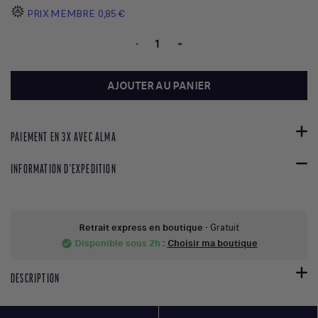
PRIX MEMBRE
0,85 €
-
+
AJOUTER AU PANIER
PAIEMENT EN 3X AVEC ALMA
INFORMATION D'EXPEDITION
Retrait express en boutique
- Gratuit
Disponible sous 2h
:
Choisir ma boutique
check_circle
DESCRIPTION