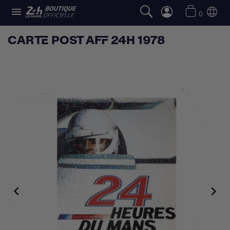

0
CARTE POST AFF 24H 1978

