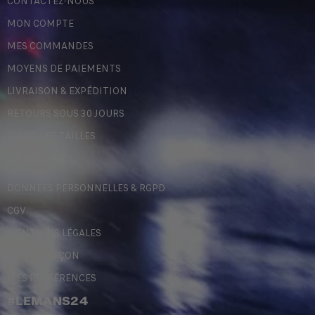
CONTACTEZ-NOUS
MON COMPTE
MES COMMANDES
MOYENS DE PAIEMENTS
LIVRAISON & EXPÉDITION
RETOURS SOUS 30 JOURS
GUIDE DES TAILLES
LÉGALES
DONNÉES PERSONNELLES & RGPD
CGV
MENTIONS LÉGALES
CONTREFAÇON
MES PRÉFÉRENCES
#LEMANS24