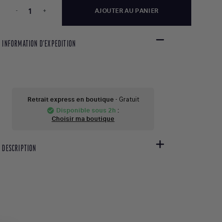
-
+
AJOUTER AU PANIER
INFORMATION D'EXPEDITION
Retrait express en boutique
- Gratuit
Disponible sous 2h
:
check_circle
Choisir ma boutique
DESCRIPTION