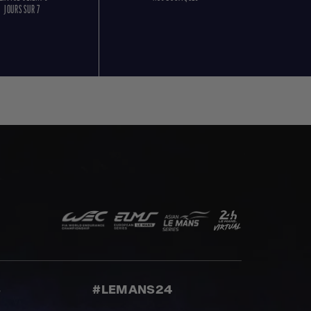
JOURS SUR 7
S
#LEMANS24