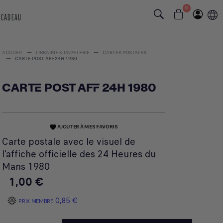
0
 CADEAU
ACCUEIL
LIBRAIRIE & PAPETERIE
CARTES POSTALES
CARTE POST AFF 24H 1980
CARTE POST AFF 24H 1980
AJOUTER À MES FAVORIS
favorite
Carte postale avec le visuel de
l'affiche officielle des 24 Heures du
Mans 1980
1,00 €
0,85 €
PRIX MEMBRE