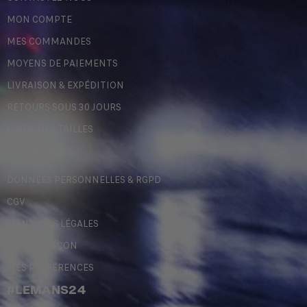
MON COMPTE
MES COMMANDES
MOYENS DE PAIEMENTS
LIVRAISON & EXPÉDITION
RETOURS SOUS 30 JOURS
GUIDE DES TAILLES
LÉGALES
DONNÉES PERSONNELLES & RGPD
CGV
MENTIONS LÉGALES
CONTREFAÇON
MES PRÉFÉRENCES
#LEMANS24