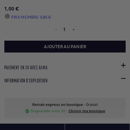
1,00 €
PRIX MEMBRE
0,85 €
-
+
AJOUTER AU PANIER
PAIEMENT EN 3X AVEC ALMA
INFORMATION D'EXPEDITION
Retrait express en boutique
- Gratuit
Disponible sous 2h
:
Choisir ma boutique
check_circle