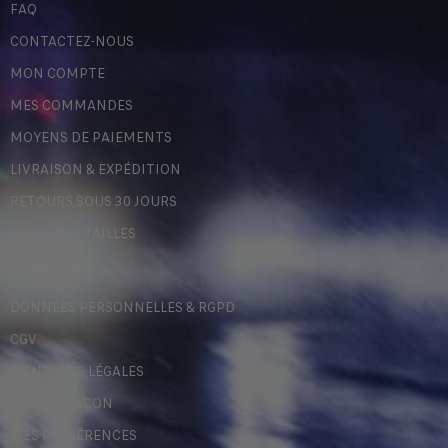
FAQ
CONTACTEZ-NOUS
MON COMPTE
MES COMMANDES
MOYENS DE PAIEMENTS
LIVRAISON & EXPÉDITION
RETOURS SOUS 30 JOURS
GUIDE DES TAILLES
LÉGALES
DONNÉES PERSONNELLES & RGPD
CGV
MENTIONS LÉGALES
CONTREFAÇON
MES PRÉFÉRENCES