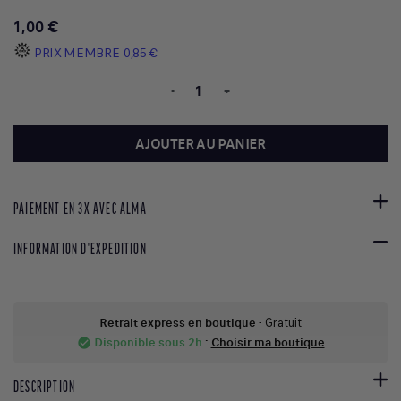
1,00 €
PRIX MEMBRE
0,85 €
-
+
AJOUTER AU PANIER
PAIEMENT EN 3X AVEC ALMA
INFORMATION D'EXPEDITION
Retrait express en boutique
- Gratuit
Disponible sous 2h
:
Choisir ma boutique
check_circle
DESCRIPTION