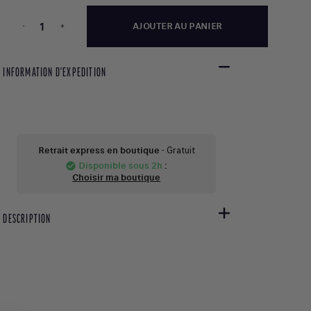
-
+
AJOUTER AU PANIER
INFORMATION D'EXPEDITION
Retrait express en boutique
- Gratuit
Disponible sous 2h
:
check_circle
Choisir ma boutique
DESCRIPTION