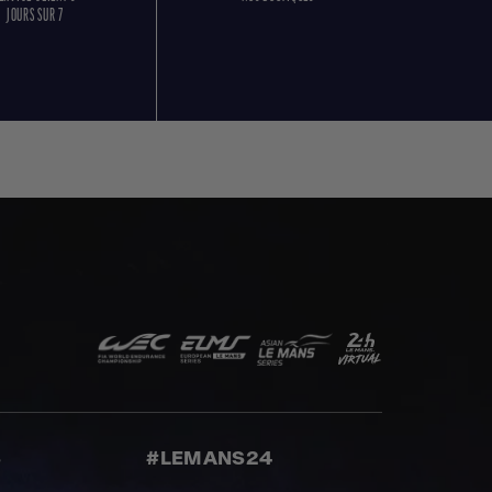
JOURS SUR 7
S
#LEMANS24