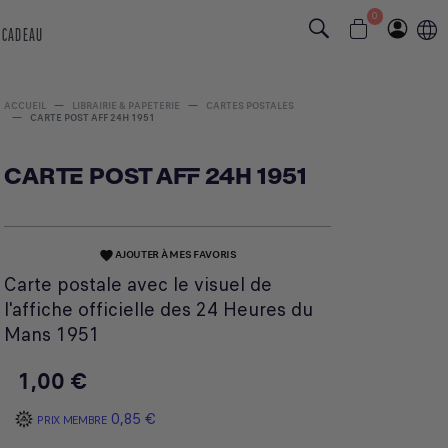
0
 CADEAU
ACCUEIL
LIBRAIRIE & PAPETERIE
CARTES POSTALES
CARTE POST AFF 24H 1951
CARTE POST AFF 24H 1951
AJOUTER À MES FAVORIS
favorite
Carte postale avec le visuel de
l'affiche officielle des 24 Heures du
Mans 1951
1,00 €
0,85 €
PRIX MEMBRE