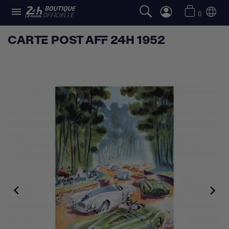

0
CARTE POST AFF 24H 1952

