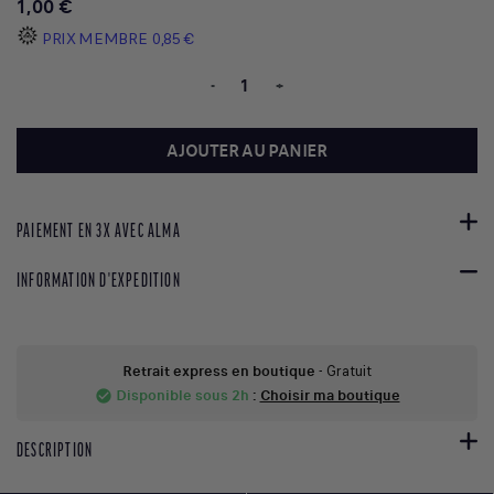
1,00 €
PRIX MEMBRE
0,85 €
-
+
AJOUTER AU PANIER
PAIEMENT EN 3X AVEC ALMA
INFORMATION D'EXPEDITION
Retrait express en boutique
- Gratuit
Disponible sous 2h
:
Choisir ma boutique
check_circle
DESCRIPTION