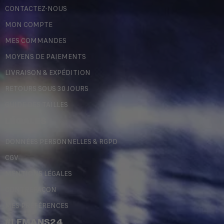
CONTACTEZ-NOUS
MON COMPTE
MES COMMANDES
MOYENS DE PAIEMENTS
LIVRAISON & EXPÉDITION
RETOURS SOUS 30 JOURS
GUIDE DES TAILLES
LÉGALES
DONNÉES PERSONNELLES & RGPD
CGV
MENTIONS LÉGALES
CONTREFAÇON
MES PRÉFÉRENCES
#LEMANS24