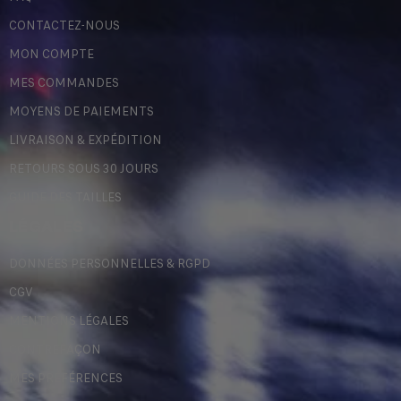
CONTACTEZ-NOUS
MON COMPTE
MES COMMANDES
MOYENS DE PAIEMENTS
LIVRAISON & EXPÉDITION
RETOURS SOUS 30 JOURS
GUIDE DES TAILLES
LÉGALES
DONNÉES PERSONNELLES & RGPD
CGV
MENTIONS LÉGALES
CONTREFAÇON
MES PRÉFÉRENCES