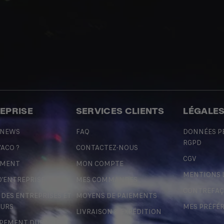
REPRISE
SERVICES CLIENTS
LÉGALE
 NEWS
FAQ
DONNÉES P
RGPD
'ACO ?
CONTACTEZ-NOUS
CGV
EMENT
MON COMPTE
MENTIONS 
D'ENTREPRISE
MES COMMANDES
CONTREFA
ES ENTREPRISES ET
MOYENS DE PAIEMENTS
URS
MES PRÉFÉ
LIVRAISON & EXPÉDITION
PEMENT DURABLE