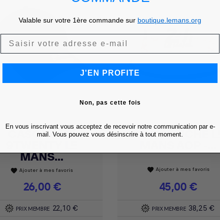
Valable sur votre 1ère commande sur
boutique.lemans.org
J'EN PROFITE
Non, pas cette fois
En vous inscrivant vous acceptez de recevoir notre communication par e-
CASQUETTE
BOB AFFICHE L
Achat express
Achat express


mail. Vous pouvez vous désinscrire à tout moment.
9TWENTY LE
MANS AOP -...
MANS...
Ajouter à mes favoris
favorite
Ajouter à mes favoris
favorite
Prix
26,00 €
Prix
45,00 €
22,10 €
38,25 €
PRIX MEMBRE
PRIX MEMBRE