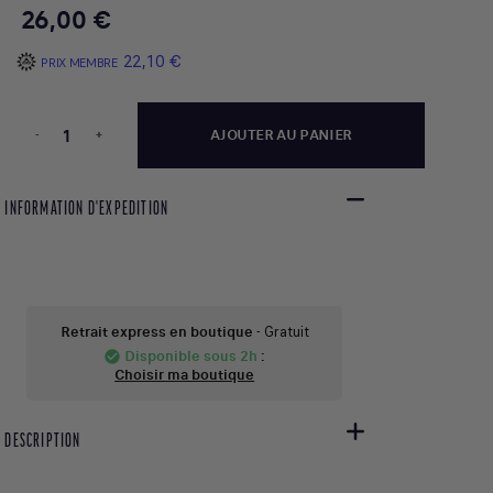
26,00 €
22,10 €
PRIX MEMBRE
-
+
AJOUTER AU PANIER
INFORMATION D'EXPEDITION
Retrait express en boutique
- Gratuit
Disponible sous 2h
:
check_circle
Choisir ma boutique
DESCRIPTION