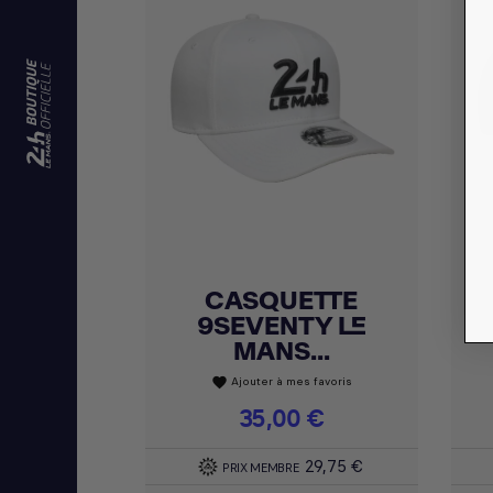
CASQUETTE
Achat express

9SEVENTY LE
MANS...
Ajouter à mes favoris
favorite
Prix
35,00 €
29,75 €
PRIX MEMBRE