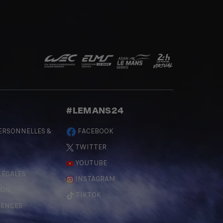
S
#LEMANS24
ERSONNELLES &
FACEBOOK
TWITTER
YOUTUBE
LÉGALES
INSTAGRAM
ÇON
TIKTOK
RENCES