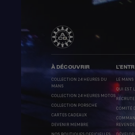
À DÉCOUVRIR
L'ENT
COLLECTION 24 HEURES DU
LE MANS
MANS
QUI EST L
COLLECTION 24 HEURES MOTOS
RECRUT
COLLECTION PORSCHE
COMITÉ 
CARTES CADEAUX
COMMAND
DEVENIR MEMBRE
REVENDE
NOS BOUTIQUES OFFICIELLES
DÉVELOP