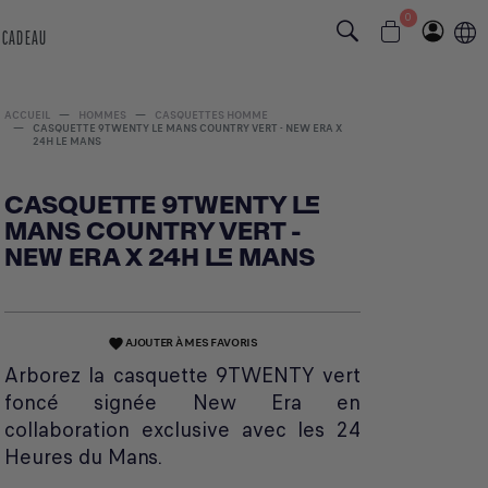
0
 CADEAU
ACCUEIL
HOMMES
CASQUETTES HOMME
CASQUETTE 9TWENTY LE MANS COUNTRY VERT - NEW ERA X
24H LE MANS
CASQUETTE 9TWENTY LE
MANS COUNTRY VERT -
NEW ERA X 24H LE MANS
AJOUTER À MES FAVORIS
favorite
Arborez la casquette 9TWENTY vert
foncé signée New Era en
collaboration exclusive avec les 24
Heures du Mans.