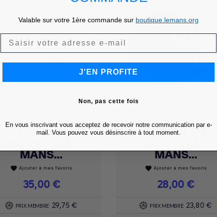
Valable sur votre 1ère commande sur
boutique.lemans.org
J'EN PROFITE
Non, pas cette fois
En vous inscrivant vous acceptez de recevoir notre communication par e-
CASQUETTE
CASQUETTE
Achat express
Achat express


mail. Vous pouvez vous désinscrire à tout moment.
9SEVENTY LE
9FORTY LE
MANS...
MANS...
Ajouter à mes favoris
Ajouter à mes favoris
favorite
favorite
Prix
35,00 €
Prix
28,00 €
29,75 €
23,80 €
PRIX MEMBRE
PRIX MEMBRE