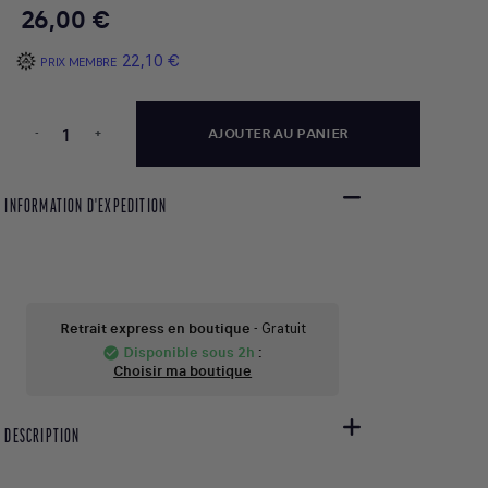
26,00 €
22,10 €
PRIX MEMBRE
-
+
AJOUTER AU PANIER
INFORMATION D'EXPEDITION
Retrait express en boutique
- Gratuit
Disponible sous 2h
:
check_circle
Choisir ma boutique
DESCRIPTION