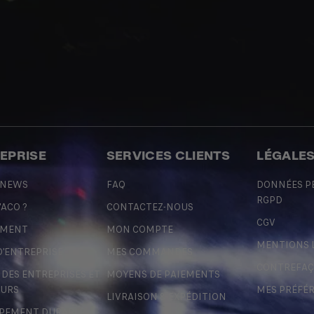
REPRISE
SERVICES CLIENTS
LÉGALE
 NEWS
FAQ
DONNÉES P
RGPD
'ACO ?
CONTACTEZ-NOUS
CGV
EMENT
MON COMPTE
MENTIONS 
D'ENTREPRISE
MES COMMANDES
CONTREFA
ES ENTREPRISES ET
MOYENS DE PAIEMENTS
URS
MES PRÉFÉ
LIVRAISON & EXPÉDITION
PEMENT DURABLE