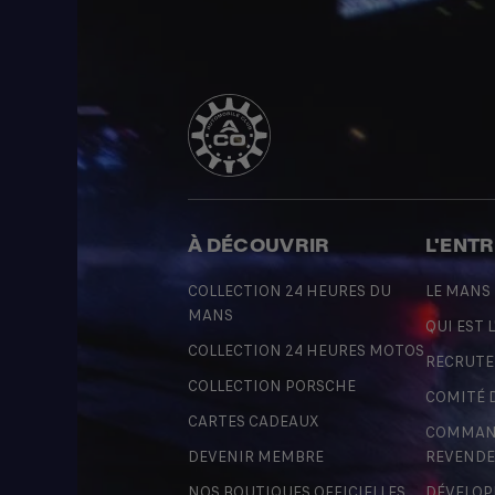
À DÉCOUVRIR
L'ENT
COLLECTION 24 HEURES DU
LE MANS
MANS
QUI EST L
COLLECTION 24 HEURES MOTOS
RECRUT
COLLECTION PORSCHE
COMITÉ 
CARTES CADEAUX
COMMAND
DEVENIR MEMBRE
REVENDE
NOS BOUTIQUES OFFICIELLES
DÉVELOP