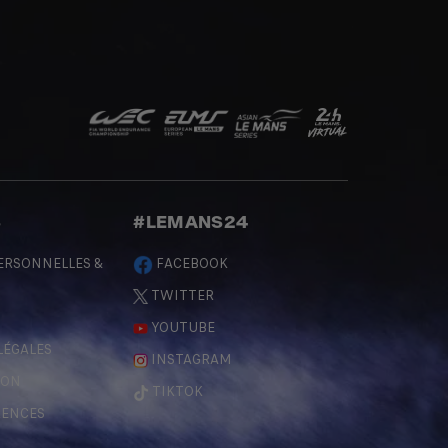
S
#LEMANS24
ERSONNELLES &
FACEBOOK
TWITTER
YOUTUBE
LÉGALES
INSTAGRAM
ÇON
TIKTOK
RENCES