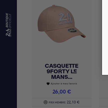
CASQUETTE
Achat express

9FORTY LE
MANS...
Ajouter à mes favoris
favorite
Prix
26,00 €
22,10 €
PRIX MEMBRE