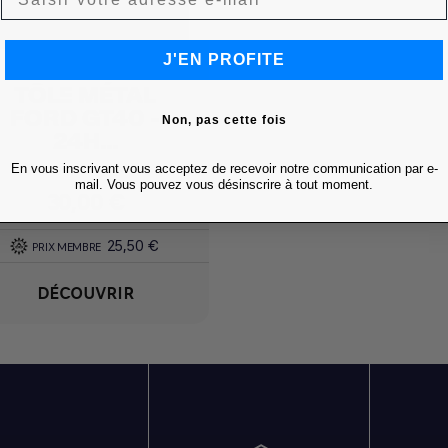
J'EN PROFITE
TÔLE MÉTAL
Achat express

FORD GT40 -
Non, pas cette fois
24H...
En vous inscrivant vous acceptez de recevoir notre communication par e-
Ajouter à mes favoris
favorite
mail. Vous pouvez vous désinscrire à tout moment.
Prix
30,00 €
25,50 €
PRIX MEMBRE
DÉCOUVRIR