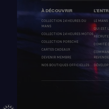
À DÉCOUVRIR
L'ENT
COLLECTION 24 HEURES DU
LE MANS
MANS
QUI EST L
COLLECTION 24 HEURES MOTOS
RECRUT
COLLECTION PORSCHE
COMITÉ 
CARTES CADEAUX
COMMAND
DEVENIR MEMBRE
REVENDE
NOS BOUTIQUES OFFICIELLES
DÉVELOP