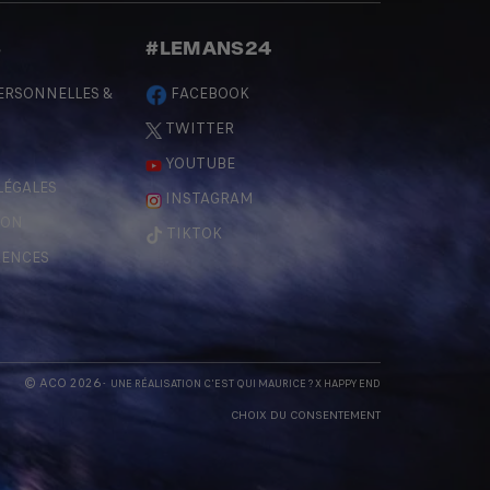
S
#LEMANS24
ERSONNELLES &
FACEBOOK
TWITTER
YOUTUBE
LÉGALES
INSTAGRAM
ÇON
TIKTOK
RENCES
© ACO 2026
- UNE RÉALISATION
C'EST QUI MAURICE
? X
HAPPY END
CHOIX DU CONSENTEMENT