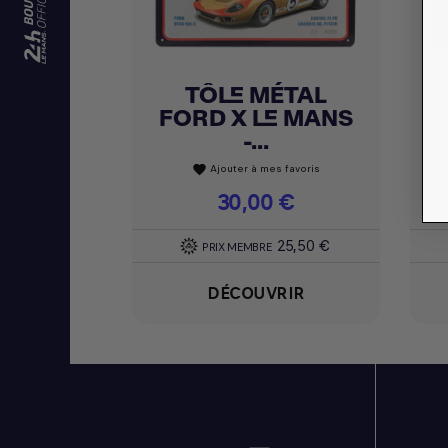
TÔLE MÉTAL
Achat express

FORD X LE MANS
-...
Ajouter à mes favoris
favorite
Prix
30,00 €
25,50 €
PRIX MEMBRE
DÉCOUVRIR