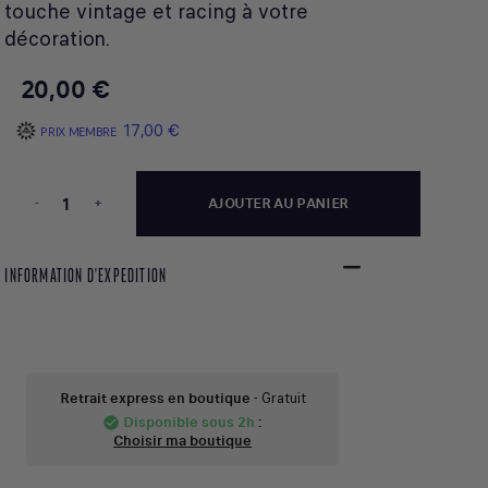
touche vintage et racing à votre
décoration.
20,00 €
17,00 €
PRIX MEMBRE
-
+
AJOUTER AU PANIER
INFORMATION D'EXPEDITION
Retrait express en boutique
- Gratuit
Disponible sous 2h
:
check_circle
Choisir ma boutique