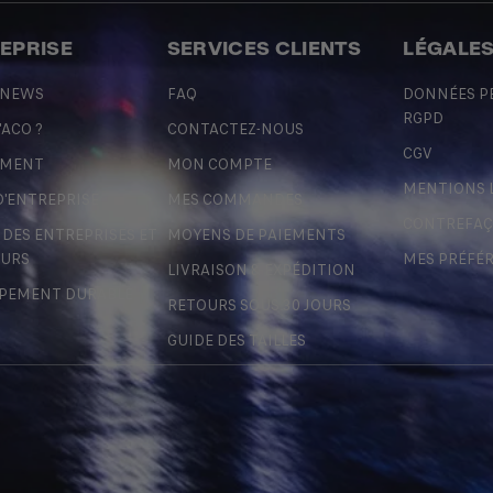
REPRISE
SERVICES CLIENTS
LÉGALE
 NEWS
FAQ
DONNÉES P
RGPD
'ACO ?
CONTACTEZ-NOUS
CGV
EMENT
MON COMPTE
MENTIONS 
D'ENTREPRISE
MES COMMANDES
CONTREFA
ES ENTREPRISES ET
MOYENS DE PAIEMENTS
URS
MES PRÉFÉ
LIVRAISON & EXPÉDITION
PEMENT DURABLE
RETOURS SOUS 30 JOURS
GUIDE DES TAILLES