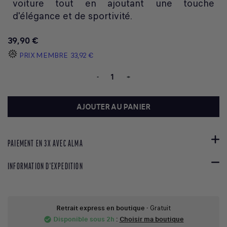
voiture tout en ajoutant une touche
d'élégance et de sportivité.
39,90 €
PRIX MEMBRE
33,92 €
-
+
AJOUTER AU PANIER
PAIEMENT EN 3X AVEC ALMA
INFORMATION D'EXPEDITION
Retrait express en boutique
- Gratuit
Disponible sous 2h
:
Choisir ma boutique
check_circle