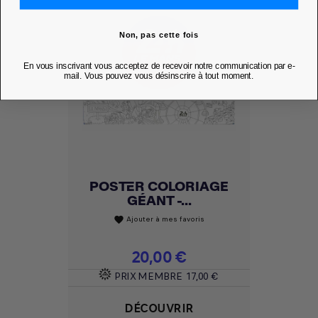
Non, pas cette fois
En vous inscrivant vous acceptez de recevoir notre communication par e-
mail. Vous pouvez vous désinscrire à tout moment.
POSTER COLORIAGE
GÉANT -...
Ajouter à mes favoris
favorite
Prix
20,00 €
PRIX MEMBRE
17,00 €
DÉCOUVRIR