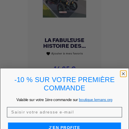
LA FABULEUSE
HISTOIRE DES...
Ajouter à mes favoris
favorite
Prix
16,95 €
PRIX MEMBRE
16,10 €
-10 % SUR VOTRE PREMIÈRE
COMMANDE
DÉCOUVRIR
Valable sur votre 1ère commande sur
boutique.lemans.org
J'EN PROFITE