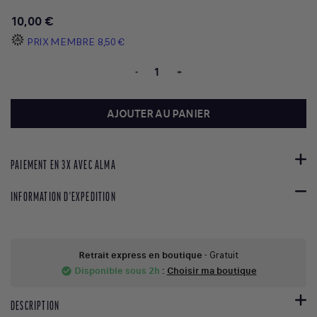
10,00 €
PRIX MEMBRE
8,50 €
-
+
AJOUTER AU PANIER
PAIEMENT EN 3X AVEC ALMA
INFORMATION D'EXPEDITION
Retrait express en boutique
- Gratuit
Disponible sous 2h
:
Choisir ma boutique
check_circle
DESCRIPTION