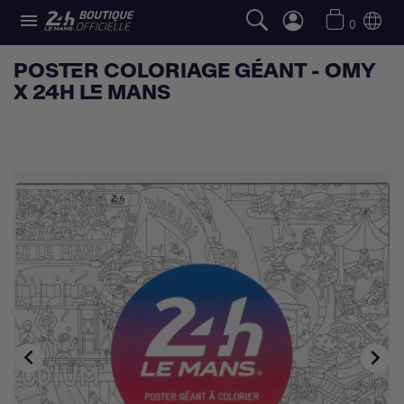

0
POSTER COLORIAGE GÉANT - OMY
X 24H LE MANS

