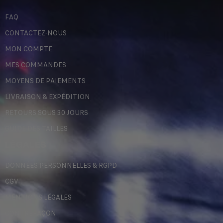
FAQ
CONTACTEZ-NOUS
MON COMPTE
MES COMMANDES
MOYENS DE PAIEMENTS
LIVRAISON & EXPÉDITION
RETOURS SOUS 30 JOURS
GUIDE DES TAILLES
LÉGALES
DONNÉES PERSONNELLES & RGPD
CGV
MENTIONS LÉGALES
CONTREFAÇON