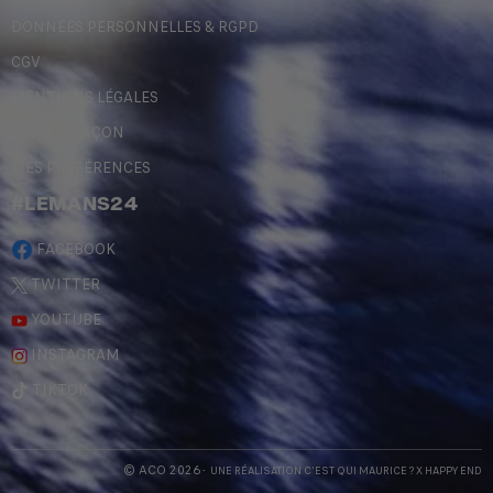
DONNÉES PERSONNELLES & RGPD
CGV
MENTIONS LÉGALES
CONTREFAÇON
MES PRÉFÉRENCES
#LEMANS24
FACEBOOK
TWITTER
YOUTUBE
INSTAGRAM
TIKTOK
© ACO 2026
- UNE RÉALISATION
C'EST QUI MAURICE
? X
HAPPY END