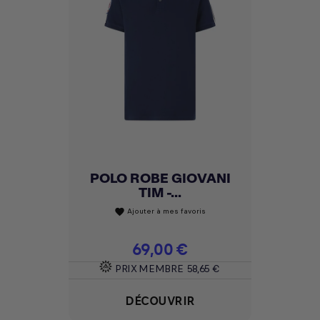
POLO ROBE GIOVANI
TIM -...
Ajouter à mes favoris
favorite
Prix
69,00 €
PRIX MEMBRE
58,65 €
DÉCOUVRIR