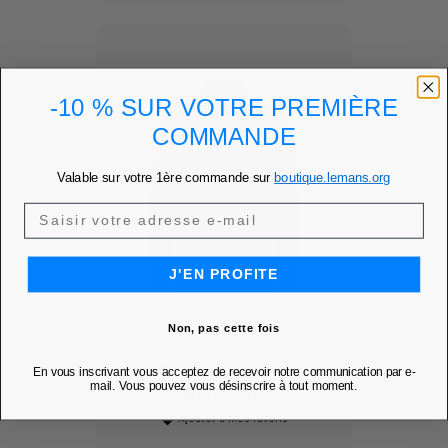
-10 % SUR VOTRE PREMIÈRE
COMMANDE
Valable sur votre 1ère commande sur
boutique.lemans.org
J'EN PROFITE
Non, pas cette fois
SURCHEMISE ROBE
En vous inscrivant vous acceptez de recevoir notre communication par e-
mail. Vous pouvez vous désinscrire à tout moment.
GIOVANI...
Ajouter à mes favoris
favorite