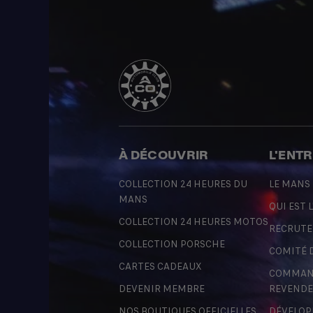
À DÉCOUVRIR
L'ENT
COLLECTION 24 HEURES DU
LE MANS
MANS
QUI EST L
COLLECTION 24 HEURES MOTOS
RECRUT
COLLECTION PORSCHE
COMITÉ 
CARTES CADEAUX
COMMAND
DEVENIR MEMBRE
REVENDE
NOS BOUTIQUES OFFICIELLES
DÉVELOP