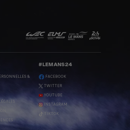
S
#LEMANS24
ERSONNELLES &
FACEBOOK
TWITTER
YOUTUBE
LÉGALES
INSTAGRAM
ÇON
TIKTOK
RENCES