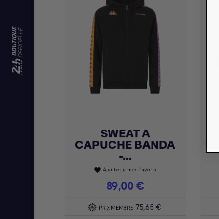
SWEAT A
Achat express

CAPUCHE BANDA
K
-...
Ajouter à mes favoris
favorite
Prix
89,00 €
75,65 €
PRIX MEMBRE