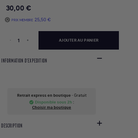
30,00 €
25,50 €
PRIX MEMBRE
-
+
AJOUTER AU PANIER
INFORMATION D'EXPEDITION
Retrait express en boutique
- Gratuit
Disponible sous 2h
:
check_circle
Choisir ma boutique
DESCRIPTION