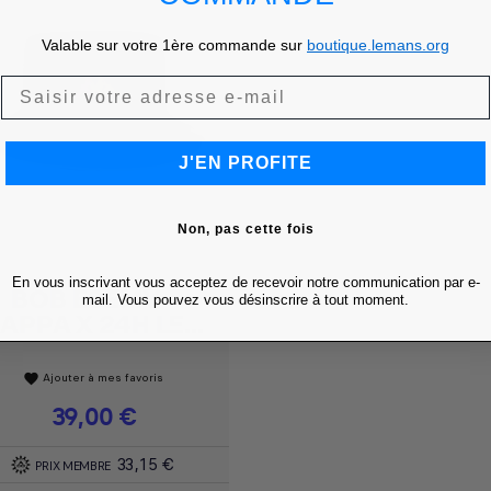
Valable sur votre 1ère commande sur
boutique.lemans.org
J'EN PROFITE
Non, pas cette fois
En vous inscrivant vous acceptez de recevoir notre communication par e-
BOB ESEMY -
Achat express

mail. Vous pouvez vous désinscrire à tout moment.
APPA X 24H LE...
Ajouter à mes favoris
favorite
Prix
39,00 €
33,15 €
PRIX MEMBRE