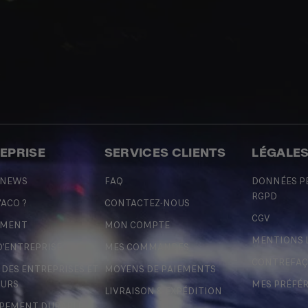
REPRISE
SERVICES CLIENTS
LÉGALE
 NEWS
FAQ
DONNÉES P
RGPD
'ACO ?
CONTACTEZ-NOUS
CGV
EMENT
MON COMPTE
MENTIONS 
D'ENTREPRISE
MES COMMANDES
CONTREFA
ES ENTREPRISES ET
MOYENS DE PAIEMENTS
URS
MES PRÉFÉ
LIVRAISON & EXPÉDITION
PEMENT DURABLE