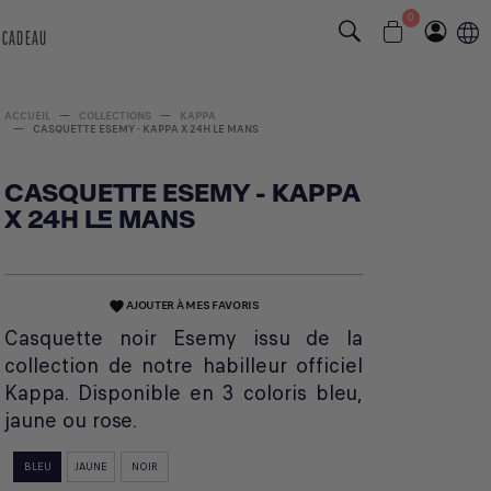
0
 CADEAU
ACCUEIL
COLLECTIONS
KAPPA
CASQUETTE ESEMY - KAPPA X 24H LE MANS
CASQUETTE ESEMY - KAPPA
X 24H LE MANS
AJOUTER À MES FAVORIS
favorite
Casquette noir Esemy issu de la
collection de notre habilleur officiel
Kappa. Disponible en 3 coloris bleu,
jaune ou rose.
BLEU
JAUNE
NOIR