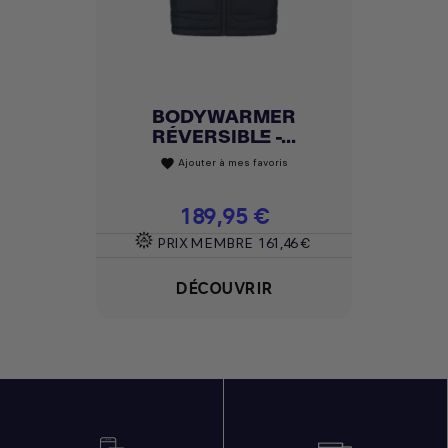
BODYWARMER
RÉVERSIBLE -...
Ajouter à mes favoris
favorite
Prix
189,95 €
PRIX MEMBRE
161,46 €
DÉCOUVRIR