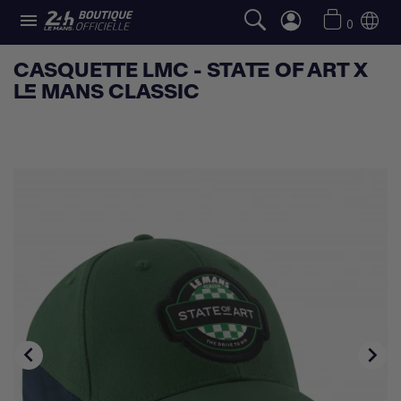

0
CASQUETTE LMC - STATE OF ART X
LE MANS CLASSIC

