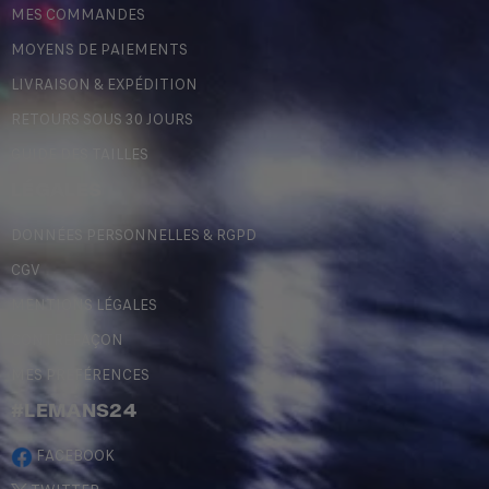
MES COMMANDES
MOYENS DE PAIEMENTS
LIVRAISON & EXPÉDITION
RETOURS SOUS 30 JOURS
GUIDE DES TAILLES
LÉGALES
DONNÉES PERSONNELLES & RGPD
CGV
MENTIONS LÉGALES
CONTREFAÇON
MES PRÉFÉRENCES
#LEMANS24
FACEBOOK