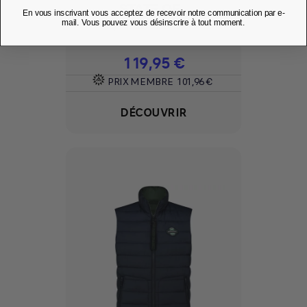
STATE OF...
En vous inscrivant vous acceptez de recevoir notre communication par e-
mail. Vous pouvez vous désinscrire à tout moment.
Ajouter à mes favoris
favorite
Prix
119,95 €
PRIX MEMBRE
101,96 €
DÉCOUVRIR