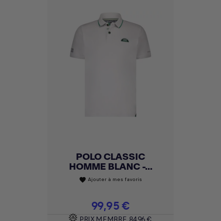
POLO CLASSIC
HOMME BLANC -...
Ajouter à mes favoris
favorite
Prix
99,95 €
PRIX MEMBRE
84,96 €