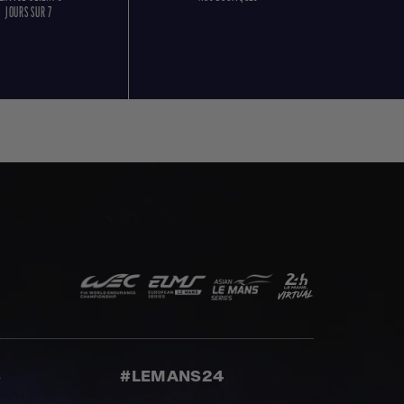
JOURS SUR 7
S
#LEMANS24