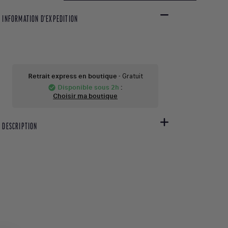
INFORMATION D'EXPEDITION
Retrait express en boutique
- Gratuit
Disponible sous 2h
:
check_circle
Choisir ma boutique
DESCRIPTION