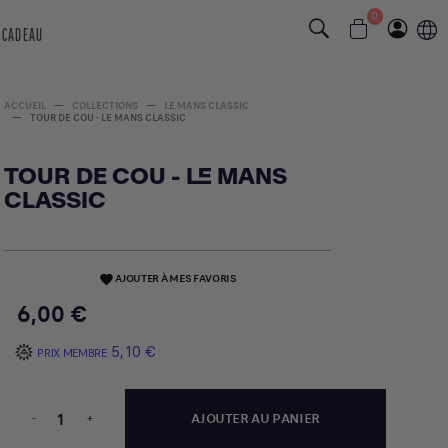
0
 CADEAU
ACCUEIL
COLLECTIONS
LE MANS CLASSIC
TOUR DE COU - LE MANS CLASSIC
TOUR DE COU - LE MANS
CLASSIC
AJOUTER À MES FAVORIS
favorite
6,00 €
5,10 €
PRIX MEMBRE
-
+
AJOUTER AU PANIER