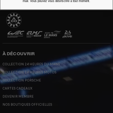
mail. Vous pouvez vous désinscrire à tout moment.
À DÉCOUVRIR
COLLECTION 24 HEURES DU MANS
COLLECTION 24 HEURES MOTOS
COLLECTION PORSCHE
CARTES CADEAUX
DEVENIR MEMBRE
NOS BOUTIQUES OFFICIELLES