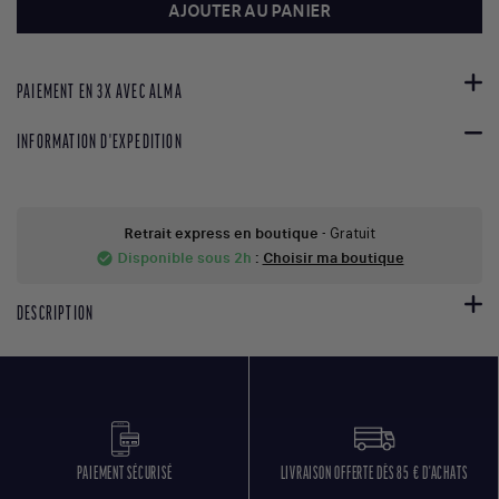
AJOUTER AU PANIER
PAIEMENT EN 3X AVEC ALMA
INFORMATION D'EXPEDITION
Retrait express en boutique
- Gratuit
Disponible sous 2h
:
Choisir ma boutique
check_circle
DESCRIPTION
PAIEMENT SÉCURISÉ
LIVRAISON OFFERTE DÈS 85 € D'ACHATS