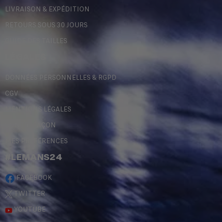
LIVRAISON & EXPÉDITION
RETOURS SOUS 30 JOURS
GUIDE DES TAILLES
LÉGALES
DONNÉES PERSONNELLES & RGPD
CGV
MENTIONS LÉGALES
CONTREFAÇON
MES PRÉFÉRENCES
#LEMANS24
FACEBOOK
TWITTER
YOUTUBE