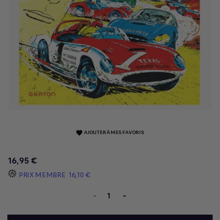
AJOUTER À MES FAVORIS
favorite
16,95 €
PRIX MEMBRE
16,10 €
-
+