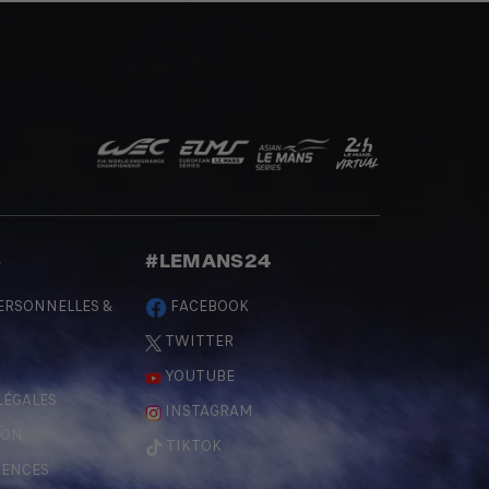
S
#LEMANS24
ERSONNELLES &
FACEBOOK
TWITTER
YOUTUBE
LÉGALES
INSTAGRAM
ÇON
TIKTOK
RENCES