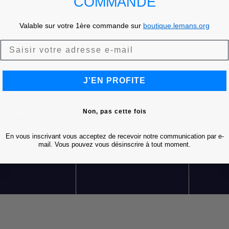
COMMANDE
Valable sur votre 1ère commande sur
boutique.lemans.org
J'EN PROFITE
Non, pas cette fois
En vous inscrivant vous acceptez de recevoir notre communication par e-
LIVRAISON OFFERTE
RETOURS GRATUITS
S
mail. Vous pouvez vous désinscrire à tout moment.
DÈS 85 € D'ACHATS