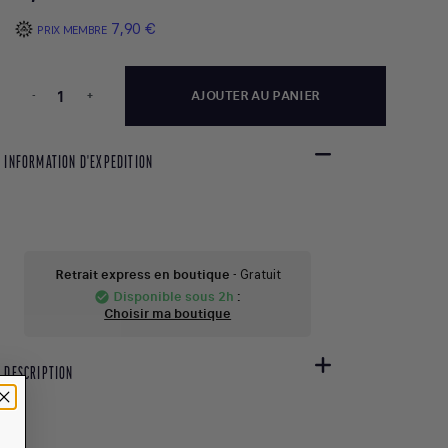
7,90 €
PRIX MEMBRE
-
+
AJOUTER AU PANIER
INFORMATION D'EXPEDITION
Retrait express en boutique
- Gratuit
Disponible sous 2h
:
check_circle
Choisir ma boutique
DESCRIPTION