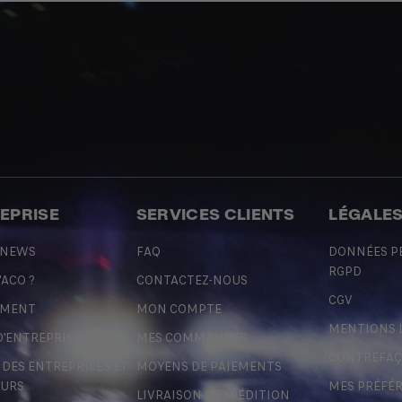
REPRISE
SERVICES CLIENTS
LÉGALE
 NEWS
FAQ
DONNÉES P
RGPD
'ACO ?
CONTACTEZ-NOUS
CGV
EMENT
MON COMPTE
MENTIONS 
D'ENTREPRISE
MES COMMANDES
CONTREFA
ES ENTREPRISES ET
MOYENS DE PAIEMENTS
URS
MES PRÉFÉ
LIVRAISON & EXPÉDITION