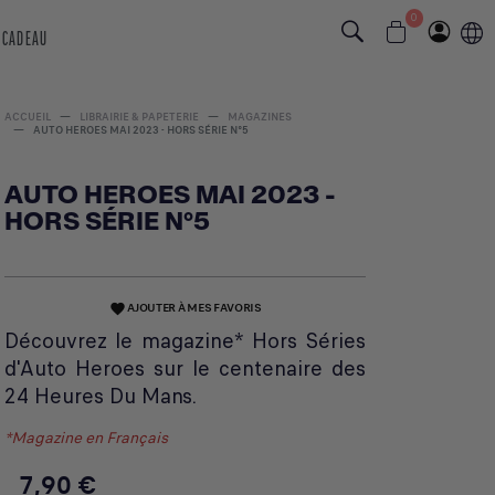
0
 CADEAU
ACCUEIL
LIBRAIRIE & PAPETERIE
MAGAZINES
AUTO HEROES MAI 2023 - HORS SÉRIE N°5
AUTO HEROES MAI 2023 -
HORS SÉRIE N°5
AJOUTER À MES FAVORIS
favorite
Découvrez le magazine* Hors Séries
d'Auto Heroes sur le centenaire des
24 Heures Du Mans.
*Magazine en Français
7,90 €