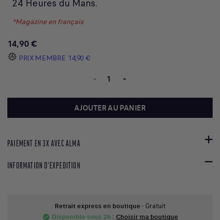
24 Heures du Mans
.
*Magazine en français
14,90 €
PRIX MEMBRE
14,90 €
-
+
AJOUTER AU PANIER
PAIEMENT EN 3X AVEC ALMA
INFORMATION D'EXPEDITION
Retrait express en boutique
- Gratuit
Disponible sous 2h
:
Choisir ma boutique
check_circle