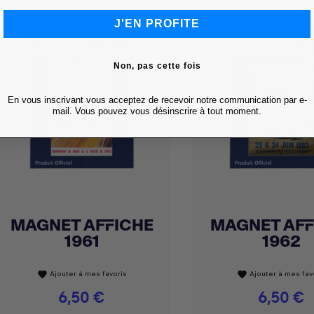
J'EN PROFITE
Non, pas cette fois
En vous inscrivant vous acceptez de recevoir notre communication par e-
mail. Vous pouvez vous désinscrire à tout moment.
MAGNET AFFICHE
MAGNET AFF
Achat express
Achat express


1961
1962
Ajouter à mes favoris
Ajouter à mes fav
favorite
favorite
Prix
6,50 €
Prix
6,50 €