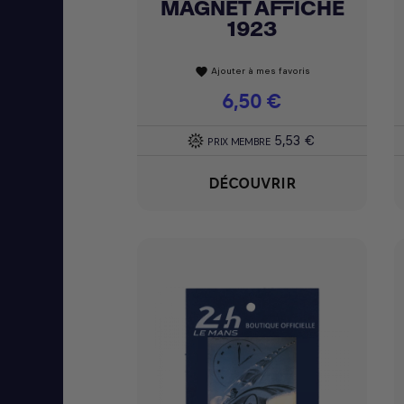
MAGNET AFFICHE
Achat express

1923
Ajouter à mes favoris
favorite
Prix
6,50 €
5,53 €
PRIX MEMBRE
DÉCOUVRIR