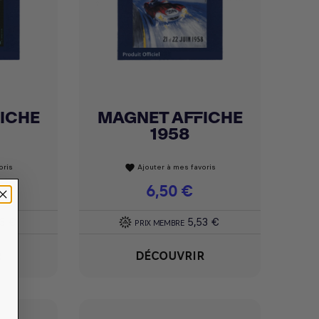
ICHE
MAGNET AFFICHE
Achat express

1958
oris
Ajouter à mes favoris
favorite
Prix
6,50 €
53 €
5,53 €
PRIX MEMBRE
R
DÉCOUVRIR