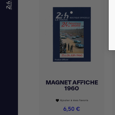
MAGNET AFFICHE
Achat express

1960
Ajouter à mes favoris
favorite
Prix
6,50 €