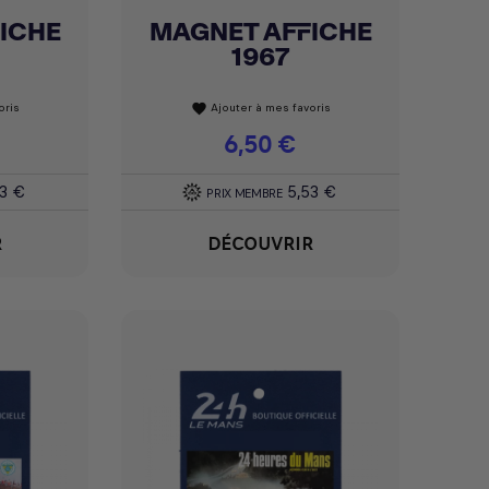
ICHE
MAGNET AFFICHE
Achat express

1967
oris
Ajouter à mes favoris
favorite
Prix
6,50 €
53 €
5,53 €
PRIX MEMBRE
R
DÉCOUVRIR