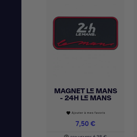
MAGNET LE MANS
Achat express

- 24H LE MANS
Ajouter à mes favoris
favorite
Prix
7,50 €