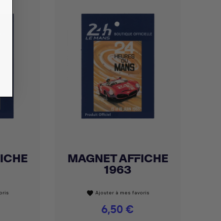
ICHE
MAGNET AFFICHE
Achat express

1963
oris
Ajouter à mes favoris
favorite
Prix
6,50 €