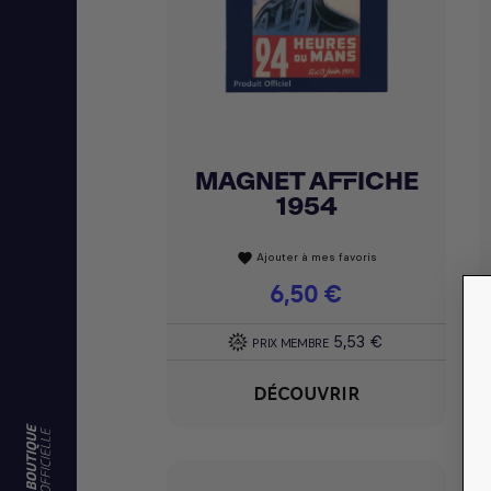
MAGNET AFFICHE
Achat express

1954
Ajouter à mes favoris
favorite
Prix
6,50 €
5,53 €
PRIX MEMBRE
DÉCOUVRIR