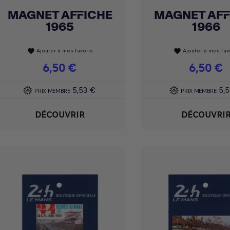
MAGNET AFFICHE
MAGNET AFF
Achat express
Achat express


1965
1966
Ajouter à mes favoris
Ajouter à mes fav
favorite
favorite
Prix
6,50 €
Prix
6,50 €
5,53 €
5,
PRIX MEMBRE
PRIX MEMBRE
DÉCOUVRIR
DÉCOUVRI