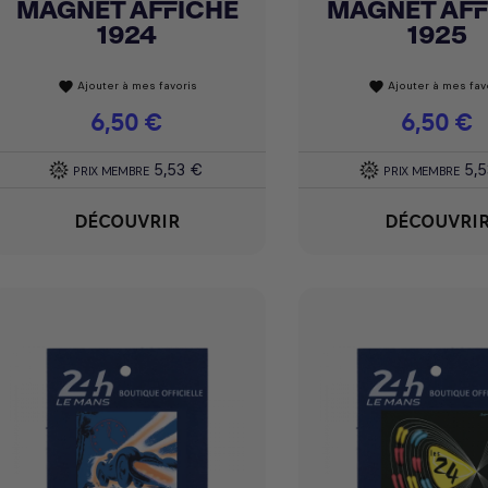
MAGNET AFFICHE
MAGNET AFF
Achat express
Achat express


1924
1925
Ajouter à mes favoris
Ajouter à mes fav
favorite
favorite
Prix
6,50 €
Prix
6,50 €
5,53 €
5,
PRIX MEMBRE
PRIX MEMBRE
DÉCOUVRIR
DÉCOUVRI