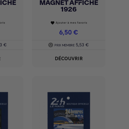
ICHE
MAGNET AFFICHE
Achat express

1926
oris
Ajouter à mes favoris
favorite
Prix
6,50 €
53 €
5,53 €
PRIX MEMBRE
R
DÉCOUVRIR