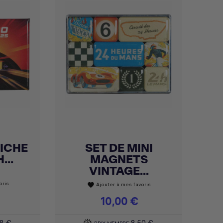
ICHE
SET DE MINI
Achat express

...
MAGNETS
VINTAGE...
oris
Ajouter à mes favoris
favorite
Prix
10,00 €