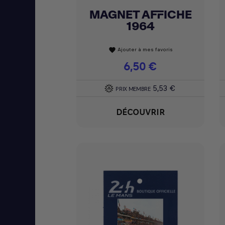
MAGNET AFFICHE
Achat express

1964
Ajouter à mes favoris
favorite
Prix
6,50 €
5,53 €
PRIX MEMBRE
DÉCOUVRIR