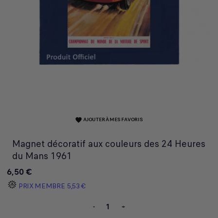
AJOUTER À MES FAVORIS
favorite
Magnet décoratif aux couleurs des 24 Heures
du Mans 1961
6,50 €
PRIX MEMBRE
5,53 €
-
+