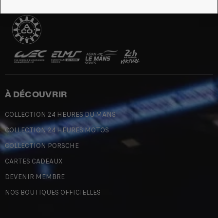
À DÉCOUVRIR
COLLECTION 24 HEURES DU MANS
COLLECTION 24 HEURES MOTOS
COLLECTION PORSCHE
CARTES CADEAUX
DEVENIR MEMBRE
NOS BOUTIQUES OFFICIELLES