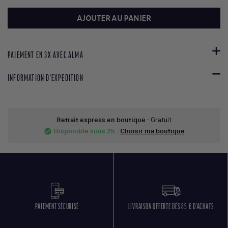
AJOUTER AU PANIER
PAIEMENT EN 3X AVEC ALMA
INFORMATION D'EXPEDITION
Retrait express en boutique
- Gratuit
Disponible sous 2h
:
Choisir ma boutique
check_circle
PAIEMENT SÉCURISÉ
LIVRAISON OFFERTE DÈS 85 € D'ACHATS