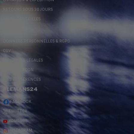
RETOURS SOUS 30 JOURS
GUIDE DES TAILLES
LÉGALES
DONNÉES PERSONNELLES & RGPD
CGV
MENTIONS LÉGALES
CONTREFAÇON
MES PRÉFÉRENCES
#LEMANS24
FACEBOOK
TWITTER
YOUTUBE
INSTAGRAM