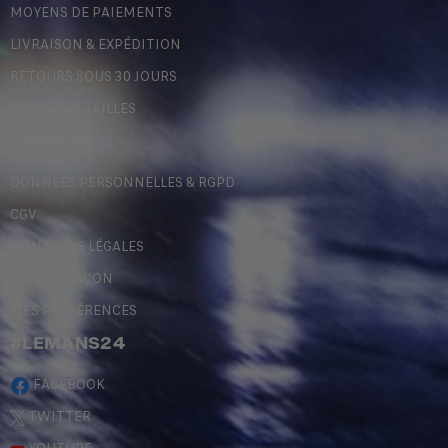
MOYENS DE PAIEMENTS
LIVRAISON & EXPÉDITION
RETOURS SOUS 30 JOURS
GUIDE DES TAILLES
LÉGALES
DONNÉES PERSONNELLES & RGPD
CGV
MENTIONS LÉGALES
CONTREFAÇON
MES PRÉFÉRENCES
#LEMANS24
FACEBOOK
TWITTER