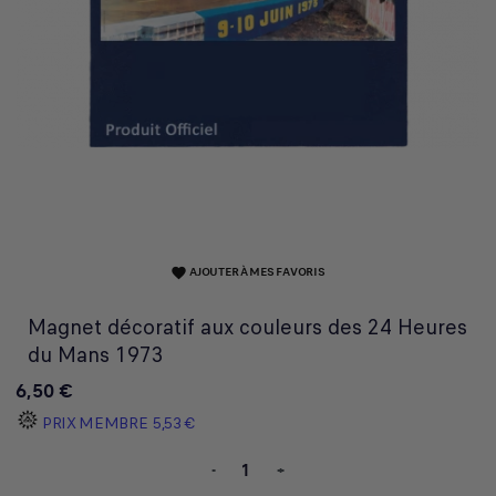
AJOUTER À MES FAVORIS
favorite
Magnet décoratif aux couleurs des 24 Heures
du Mans 1973
6,50 €
PRIX MEMBRE
5,53 €
-
+