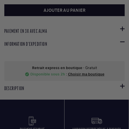
AJOUTER AU PANIER
PAIEMENT EN 3X AVEC ALMA
INFORMATION D'EXPEDITION
Retrait express en boutique
- Gratuit
Disponible sous 2h
:
Choisir ma boutique
check_circle
DESCRIPTION