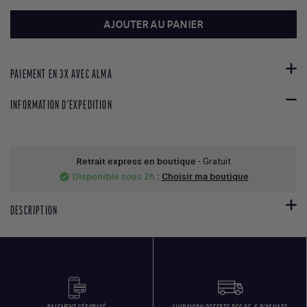
AJOUTER AU PANIER
PAIEMENT EN 3X AVEC ALMA
INFORMATION D'EXPEDITION
Retrait express en boutique
- Gratuit
Disponible sous 2h
:
Choisir ma boutique
check_circle
DESCRIPTION