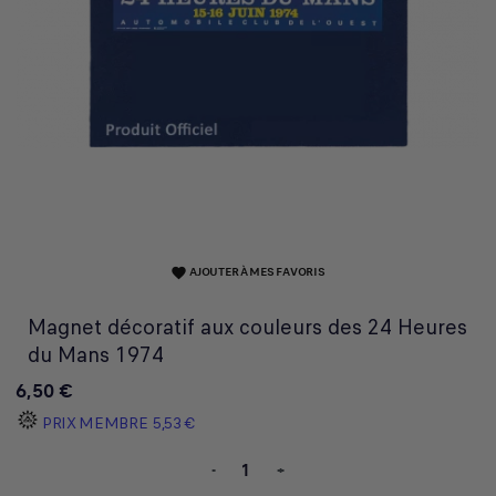
AJOUTER À MES FAVORIS
favorite
Magnet décoratif aux couleurs des 24 Heures
du Mans 1974
6,50 €
PRIX MEMBRE
5,53 €
-
+