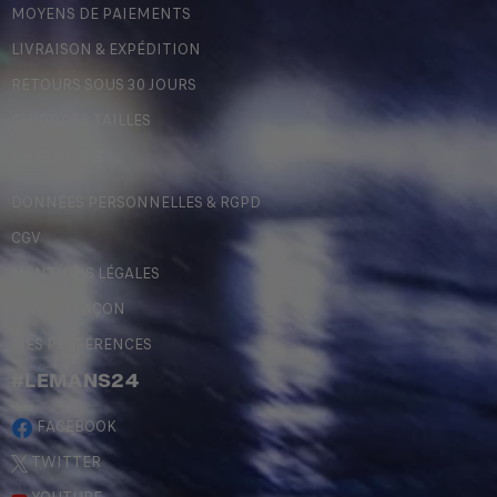
MOYENS DE PAIEMENTS
LIVRAISON & EXPÉDITION
RETOURS SOUS 30 JOURS
GUIDE DES TAILLES
LÉGALES
DONNÉES PERSONNELLES & RGPD
CGV
MENTIONS LÉGALES
CONTREFAÇON
MES PRÉFÉRENCES
#LEMANS24
FACEBOOK
TWITTER