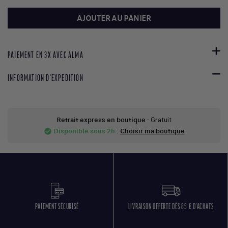
AJOUTER AU PANIER
PAIEMENT EN 3X AVEC ALMA
INFORMATION D'EXPEDITION
Retrait express en boutique
- Gratuit
Disponible sous 2h
:
Choisir ma boutique
check_circle
PAIEMENT SÉCURISÉ
LIVRAISON OFFERTE DÈS 85 € D'ACHATS