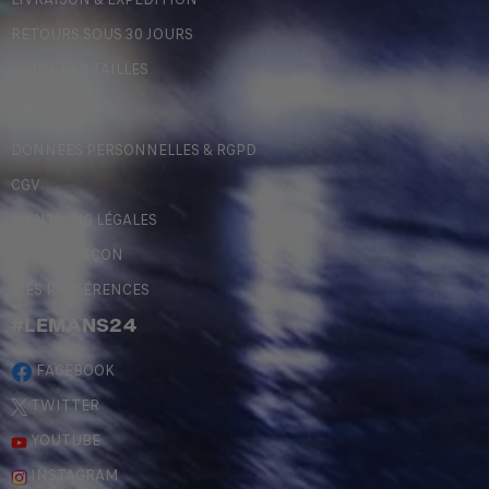
RETOURS SOUS 30 JOURS
GUIDE DES TAILLES
LÉGALES
DONNÉES PERSONNELLES & RGPD
CGV
MENTIONS LÉGALES
CONTREFAÇON
MES PRÉFÉRENCES
#LEMANS24
FACEBOOK
TWITTER
YOUTUBE
INSTAGRAM