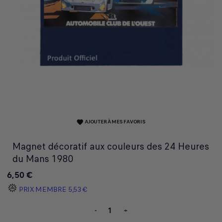
AJOUTER À MES FAVORIS
favorite
Magnet décoratif aux couleurs des 24 Heures
du Mans 1980
6,50 €
PRIX MEMBRE
5,53 €
-
+