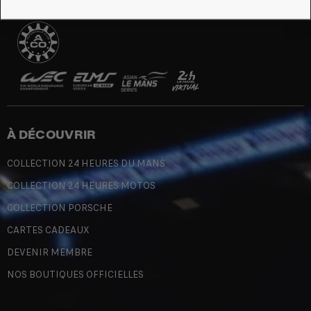
À DÉCOUVRIR
COLLECTION 24 HEURES DU MANS
COLLECTION 24 HEURES MOTOS
COLLECTION PORSCHE
CARTES CADEAUX
DEVENIR MEMBRE
NOS BOUTIQUES OFFICIELLES