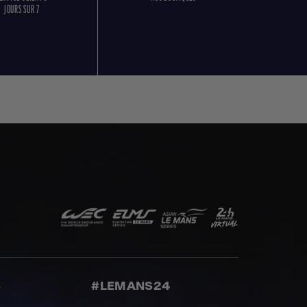
JOURS SUR 7
S
#LEMANS24