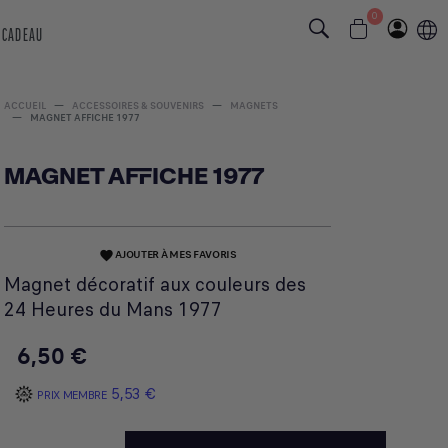
0
 CADEAU
ACCUEIL
ACCESSOIRES & SOUVENIRS
MAGNETS
MAGNET AFFICHE 1977
MAGNET AFFICHE 1977
AJOUTER À MES FAVORIS
favorite
Magnet décoratif aux couleurs des
24 Heures du Mans 1977
6,50 €
5,53 €
PRIX MEMBRE