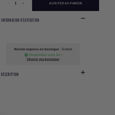
-
+
AJOUTER AU PANIER
INFORMATION D'EXPEDITION
Retrait express en boutique
- Gratuit
Disponible sous 2h
:
check_circle
Choisir ma boutique
DESCRIPTION