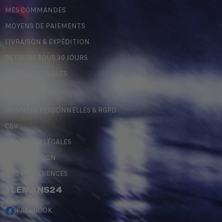
MES COMMANDES
MOYENS DE PAIEMENTS
LIVRAISON & EXPÉDITION
RETOURS SOUS 30 JOURS
GUIDE DES TAILLES
LÉGALES
DONNÉES PERSONNELLES & RGPD
CGV
MENTIONS LÉGALES
CONTREFAÇON
MES PRÉFÉRENCES
#LEMANS24
FACEBOOK