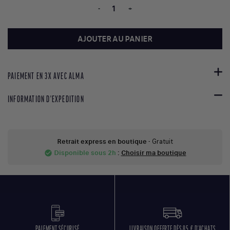
-
+
AJOUTER AU PANIER
PAIEMENT EN 3X AVEC ALMA
INFORMATION D'EXPEDITION
Retrait express en boutique
- Gratuit
Disponible sous 2h
:
Choisir ma boutique
check_circle
PAIEMENT SÉCURISÉ
LIVRAISON OFFERTE DÈS 85 € D'ACHATS