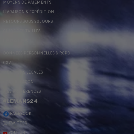
MOYENS DE PAIEMENTS
LIVRAISON & EXPÉDITION
RETOURS SOUS 30 JOURS
GUIDE DES TAILLES
LÉGALES
DONNÉES PERSONNELLES & RGPD
CGV
MENTIONS LÉGALES
CONTREFAÇON
MES PRÉFÉRENCES
#LEMANS24
FACEBOOK
TWITTER
YOUTUBE