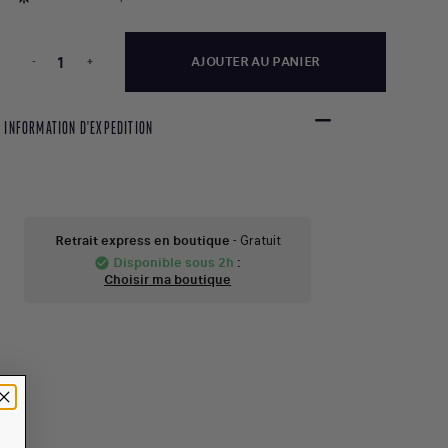
-
+
AJOUTER AU PANIER
INFORMATION D'EXPEDITION
Retrait express en boutique
- Gratuit
Disponible sous 2h
:
check_circle
Choisir ma boutique