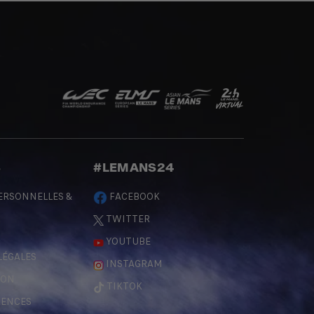
S
#LEMANS24
ERSONNELLES &
FACEBOOK
TWITTER
YOUTUBE
LÉGALES
INSTAGRAM
ÇON
TIKTOK
RENCES