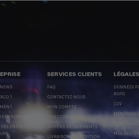
REPRISE
SERVICES CLIENTS
LÉGALE
 NEWS
FAQ
DONNÉES P
RGPD
'ACO ?
CONTACTEZ-NOUS
CGV
EMENT
MON COMPTE
MENTIONS 
D'ENTREPRISE
MES COMMANDES
CONTREFA
ES ENTREPRISES ET
MOYENS DE PAIEMENTS
URS
MES PRÉFÉ
LIVRAISON & EXPÉDITION