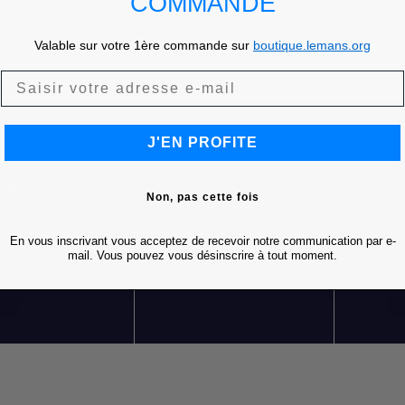
COMMANDE
Valable sur votre 1ère commande sur
boutique.lemans.org
J'EN PROFITE
Non, pas cette fois
En vous inscrivant vous acceptez de recevoir notre communication par e-
LIVRAISON OFFERTE
RETOURS GRATUITS
S
mail. Vous pouvez vous désinscrire à tout moment.
DÈS 85 € D'ACHATS