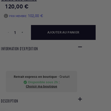
120,00 €
102,00 €
PRIX MEMBRE
-
+
AJOUTER AU PANIER
INFORMATION D'EXPEDITION
Retrait express en boutique
- Gratuit
Disponible sous 2h
:
check_circle
Choisir ma boutique
DESCRIPTION