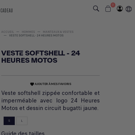
0
 CADEAU
ACCUEIL
HOMMES
MANTEAUX & VESTES
VESTE SOFTSHELL - 24 HEURES MOTOS
VESTE SOFTSHELL - 24
HEURES MOTOS
AJOUTER À MES FAVORIS
favorite
Veste softshell zippée confortable et
imperméable avec logo 24 Heures
Motos et dessin circuit bugatti jaune.
S
L
Guide des tailles