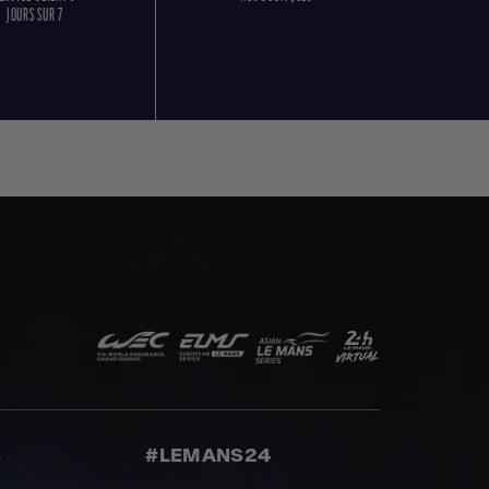
JOURS SUR 7
S
#LEMANS24