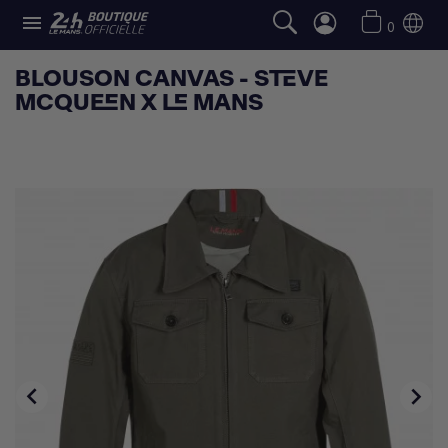

0
BLOUSON CANVAS - STEVE
MCQUEEN X LE MANS

