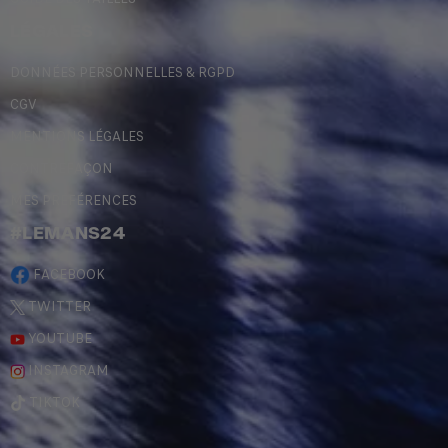
LÉGALES
DONNÉES PERSONNELLES & RGPD
CGV
MENTIONS LÉGALES
CONTREFAÇON
MES PRÉFÉRENCES
#LEMANS24
FACEBOOK
TWITTER
YOUTUBE
INSTAGRAM
TIKTOK