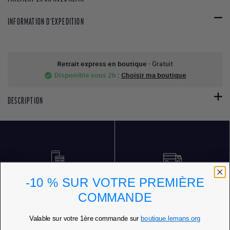
INFORMATION D'EXPEDITION
Retrait express en boutique
- Gratuit
Disponible sous 2h
:
Choisir ma boutique
check_circle
DESCRIPTION
PAIEMENT SÉCURISÉ
LIVRAISON OFFERTE DÈS 85 € D'ACHATS
-10 % SUR VOTRE PREMIÈRE
COMMANDE
Valable sur votre 1ère commande sur
boutique.lemans.org