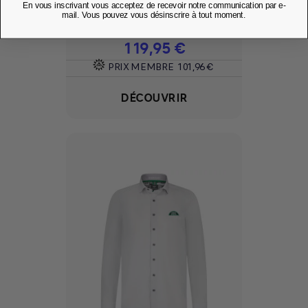
En vous inscrivant vous acceptez de recevoir notre communication par e-
Ajouter à mes favoris
favorite
mail. Vous pouvez vous désinscrire à tout moment.
Prix
119,95 €
PRIX MEMBRE
101,96 €
DÉCOUVRIR