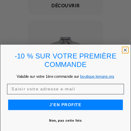
DÉCOUVRIR
-10 % SUR VOTRE PREMIÈRE
COMMANDE
Valable sur votre 1ère commande sur
boutique.lemans.org
J'EN PROFITE
Non, pas cette fois
CHEMISE RAYÉE -
STATE OF...