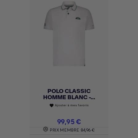
POLO CLASSIC
HOMME BLANC -...
Ajouter à mes favoris
favorite
Prix
99,95 €
PRIX MEMBRE
84,96 €