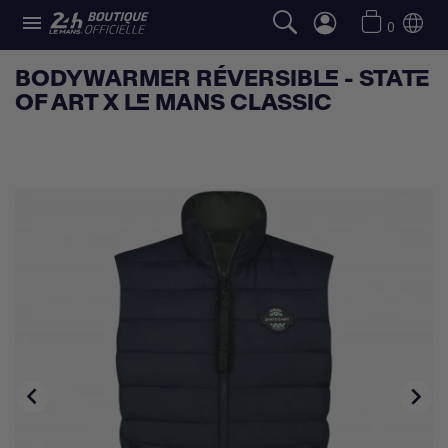

0
BODYWARMER RÉVERSIBLE - STATE
OF ART X LE MANS CLASSIC

