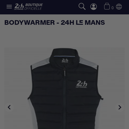

0
BODYWARMER - 24H LE MANS

