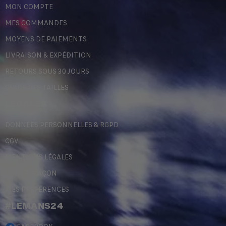
MON COMPTE
MES COMMANDES
MOYENS DE PAIEMENTS
LIVRAISON & EXPÉDITION
RETOURS SOUS 30 JOURS
GUIDE DES TAILLES
LÉGALES
DONNÉES PERSONNELLES & RGPD
CGV
MENTIONS LÉGALES
CONTREFAÇON
MES PRÉFÉRENCES
#LEMANS24