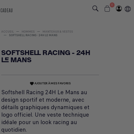
0
 CADEAU
ACCUEIL
HOMMES
MANTEAUX & VESTES
SOFTSHELL RACING - 24H LE MANS
SOFTSHELL RACING - 24H
LE MANS
AJOUTER À MES FAVORIS
favorite
Softshell Racing 24H Le Mans au
design sportif et moderne, avec
détails graphiques dynamiques et
logo officiel. Une veste technique
idéale pour un look racing au
quotidien.