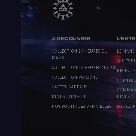
À DÉCOUVRIR
L'ENT
COLLECTION 24 HEURES DU
LE MANS
MANS
QUI EST L
COLLECTION 24 HEURES MOTOS
RECRUT
COLLECTION PORSCHE
COMITÉ 
CARTES CADEAUX
COMMAND
DEVENIR MEMBRE
REVENDE
NOS BOUTIQUES OFFICIELLES
DÉVELOP