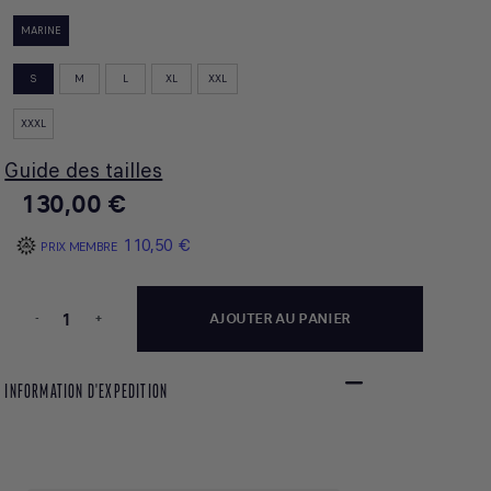
MARINE
S
M
L
XL
XXL
XXXL
Guide des tailles
130,00 €
110,50 €
PRIX MEMBRE
-
+
AJOUTER AU PANIER
INFORMATION D'EXPEDITION