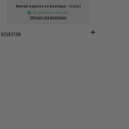
Retrait express en boutique
- Gratuit
Disponible sous 2h
:
check_circle
Choisir ma boutique
DESCRIPTION