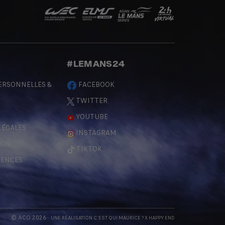
S
#LEMANS24
ERSONNELLES &
FACEBOOK
TWITTER
YOUTUBE
LÉGALES
INSTAGRAM
ÇON
TIKTOK
RENCES
© ACO 2026
- UNE RÉALISATION
C'EST QUI MAURICE
? X
HAPPY END