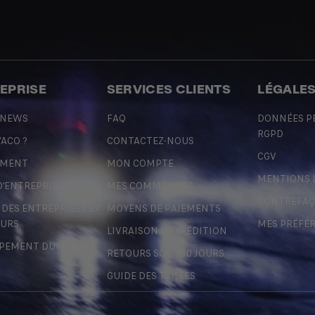
REPRISE
SERVICES CLIENTS
LÉGALE
 NEWS
FAQ
DONNÉES P
RGPD
'ACO ?
CONTACTEZ-NOUS
CGV
EMENT
MON COMPTE
MENTIONS 
D'ENTREPRISE
MES COMMANDES
CONTREFA
ES ENTREPRISES ET
MOYENS DE PAIEMENTS
URS
MES PRÉFÉ
LIVRAISON & EXPÉDITION
PEMENT DURABLE
RETOURS SOUS 30 JOURS
GUIDE DES TAILLES