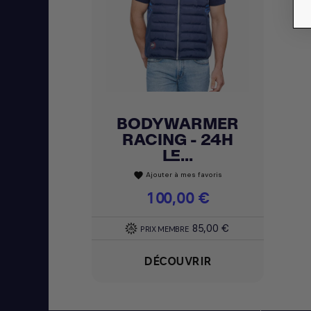
BODYWARMER
Achat express

RACING - 24H
LE...
Ajouter à mes favoris
favorite
Prix
100,00 €
85,00 €
PRIX MEMBRE
DÉCOUVRIR