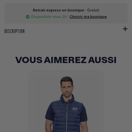
Retrait express en boutique
- Gratuit
Disponible sous 2h
:
Choisir ma boutique
check_circle
DESCRIPTION
VOUS AIMEREZ AUSSI