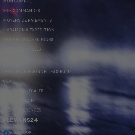
MON COMPTE
MES COMMANDES
MOYENS DE PAIEMENTS
LIVRAISON & EXPÉDITION
RETOURS SOUS 30 JOURS
GUIDE DES TAILLES
LÉGALES
DONNÉES PERSONNELLES & RGPD
CGV
MENTIONS LÉGALES
CONTREFAÇON
MES PRÉFÉRENCES
#LEMANS24
FACEBOOK