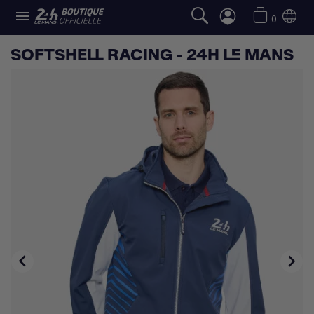

0
SOFTSHELL RACING - 24H LE MANS

