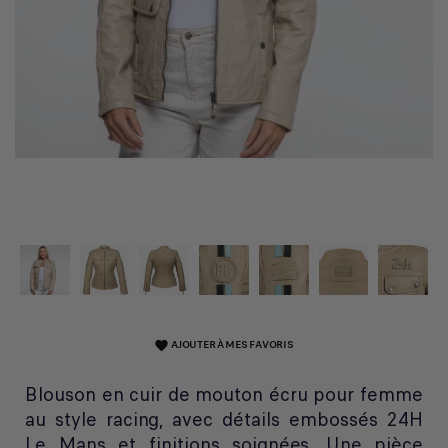
AJOUTER À MES FAVORIS
favorite
Blouson en cuir de mouton écru pour femme
au style racing, avec détails embossés 24H
Le Mans et finitions soignées. Une pièce