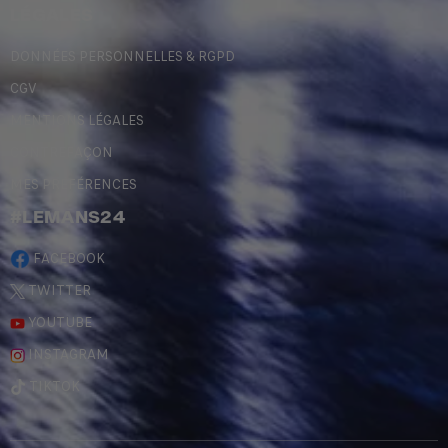
LÉGALES
DONNÉES PERSONNELLES & RGPD
CGV
MENTIONS LÉGALES
CONTREFAÇON
MES PRÉFÉRENCES
#LEMANS24
FACEBOOK
TWITTER
YOUTUBE
INSTAGRAM
TIKTOK