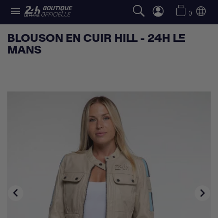

0
BLOUSON EN CUIR HILL - 24H LE
MANS

