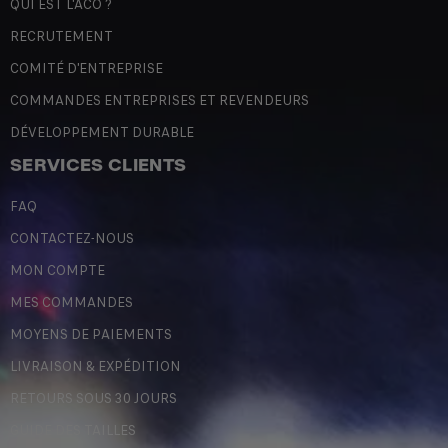
QUI EST L'ACO ?
RECRUTEMENT
COMITÉ D'ENTREPRISE
COMMANDES ENTREPRISES ET REVENDEURS
DÉVELOPPEMENT DURABLE
SERVICES CLIENTS
FAQ
CONTACTEZ-NOUS
MON COMPTE
MES COMMANDES
MOYENS DE PAIEMENTS
LIVRAISON & EXPÉDITION
RETOURS SOUS 30 JOURS
GUIDE DES TAILLES