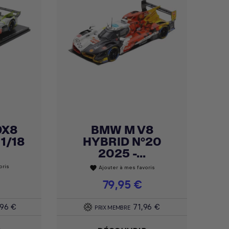
9X8
BMW M V8
Achat express

 1/18
HYBRID N°20
2025 -...
oris
Ajouter à mes favoris
favorite
Prix
79,95 €
,96 €
71,96 €
PRIX MEMBRE