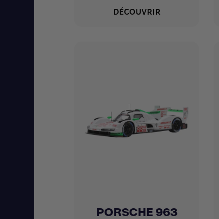
DÉCOUVRIR
PORSCHE 963
Achat express
