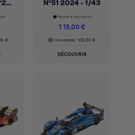
2...
N°51 2024 - 1/43
oris
Ajouter à mes favoris
favorite
Prix
115,00 €
96 €
103,50 €
PRIX MEMBRE
R
DÉCOUVRIR