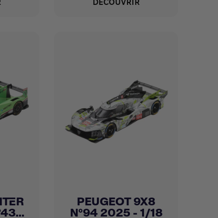
R
DÉCOUVRIR
NTER
PEUGEOT 9X8
Achat express

3...
N°94 2025 - 1/18