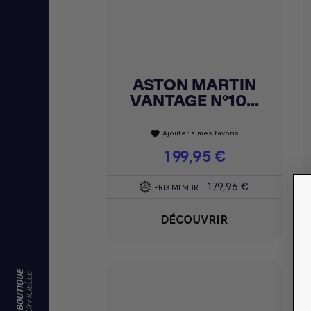
ASTON MARTIN
Achat express

VANTAGE N°10...
Ajouter à mes favoris
favorite
Prix
199,95 €
179,96 €
PRIX MEMBRE
DÉCOUVRIR