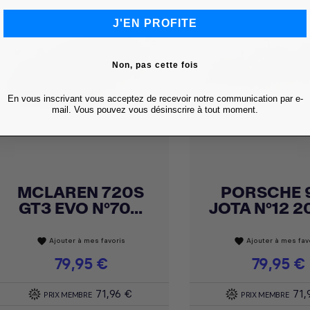
J'EN PROFITE
Non, pas cette fois
En vous inscrivant vous acceptez de recevoir notre communication par e-
mail. Vous pouvez vous désinscrire à tout moment.
MCLAREN 720S
PORSCHE 
Achat express
Achat express


GT3 EVO N°70...
JOTA N°12 20
Ajouter à mes favoris
Ajouter à mes fav
favorite
favorite
Prix
79,95 €
Prix
79,95 €
71,96 €
71,
PRIX MEMBRE
PRIX MEMBRE