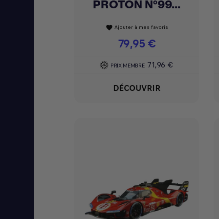
PROTON N°99...
Ajouter à mes favoris
favorite
Prix
79,95 €
71,96 €
PRIX MEMBRE
DÉCOUVRIR