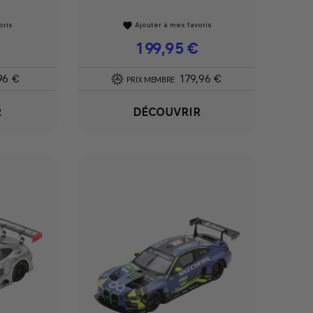
oris
Ajouter à mes favoris
favorite
Prix
199,95 €
96 €
179,96 €
PRIX MEMBRE
R
DÉCOUVRIR