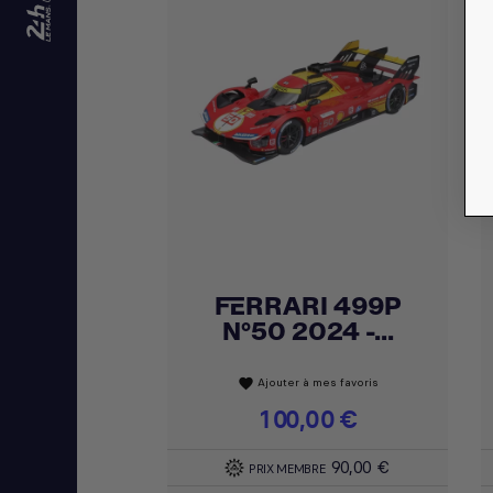
FERRARI 499P
Achat express

N°50 2024 -...
Ajouter à mes favoris
favorite
Prix
100,00 €
90,00 €
PRIX MEMBRE