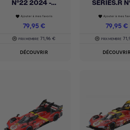
N°22 2024 -...
SERIES.R N°
Ajouter à mes favoris
Ajouter à mes fav
favorite
favorite
Prix
79,95 €
Prix
79,95 €
71,96 €
71,
PRIX MEMBRE
PRIX MEMBRE
DÉCOUVRIR
DÉCOUVRI