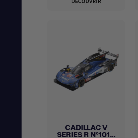
DÉCOUVRIR
CADILLAC V
Achat express

SERIES R N°101...