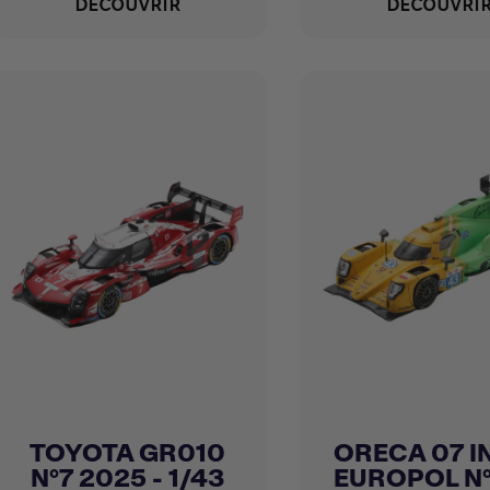
DÉCOUVRIR
DÉCOUVRI
TOYOTA GR010
ORECA 07 I
Achat express
Achat express


N°7 2025 - 1/43
EUROPOL N°4