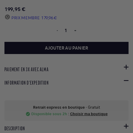
199,95 €
PRIX MEMBRE
179,96 €
-
+
AJOUTER AU PANIER
PAIEMENT EN 3X AVEC ALMA
INFORMATION D'EXPEDITION
Retrait express en boutique
- Gratuit
Disponible sous 2h
:
Choisir ma boutique
check_circle
DESCRIPTION