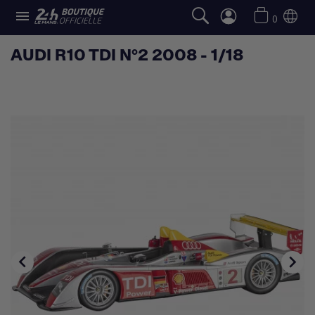

0
AUDI R10 TDI N°2 2008 - 1/18

