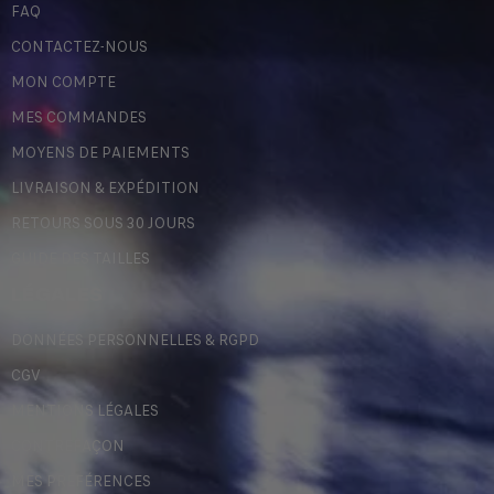
FAQ
CONTACTEZ-NOUS
MON COMPTE
MES COMMANDES
MOYENS DE PAIEMENTS
LIVRAISON & EXPÉDITION
RETOURS SOUS 30 JOURS
GUIDE DES TAILLES
LÉGALES
DONNÉES PERSONNELLES & RGPD
CGV
MENTIONS LÉGALES
CONTREFAÇON
MES PRÉFÉRENCES