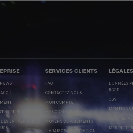
REPRISE
SERVICES CLIENTS
LÉGALE
 NEWS
FAQ
DONNÉES P
RGPD
'ACO ?
CONTACTEZ-NOUS
CGV
EMENT
MON COMPTE
MENTIONS 
D'ENTREPRISE
MES COMMANDES
CONTREFA
ES ENTREPRISES ET
MOYENS DE PAIEMENTS
URS
MES PRÉFÉ
LIVRAISON & EXPÉDITION