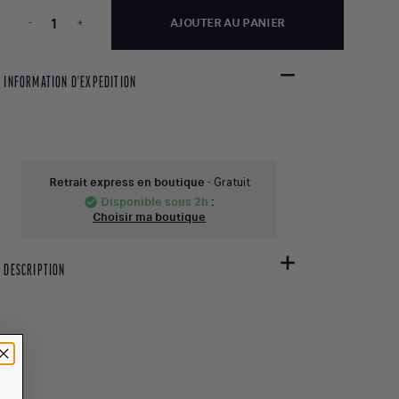
-
+
AJOUTER AU PANIER
INFORMATION D'EXPEDITION
Retrait express en boutique
- Gratuit
Disponible sous 2h
:
check_circle
Choisir ma boutique
DESCRIPTION