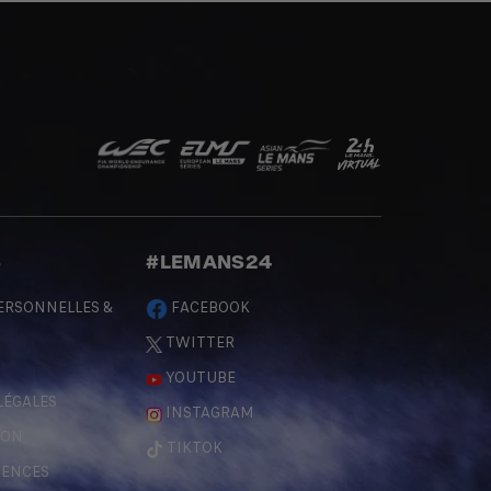
S
#LEMANS24
ERSONNELLES &
FACEBOOK
TWITTER
YOUTUBE
LÉGALES
INSTAGRAM
ÇON
TIKTOK
RENCES