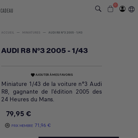
0
 CADEAU
ACCUEIL
MINIATURES
AUDI R8 N°3 2005 - 1/43
AUDI R8 N°3 2005 - 1/43
AJOUTER À MES FAVORIS
favorite
Miniature 1/43 de la voiture n°3 Audi
R8, gagnante de l'édition 2005 des
24 Heures du Mans.
79,95 €
71,96 €
PRIX MEMBRE