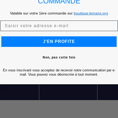
COMMANDE
Valable sur votre 1ère commande sur
boutique.lemans.org
J'EN PROFITE
Non, pas cette fois
En vous inscrivant vous acceptez de recevoir notre communication par e-
LIVRAISON OFFERTE
RETOURS GRATUITS
S
mail. Vous pouvez vous désinscrire à tout moment.
DÈS 85 € D'ACHATS