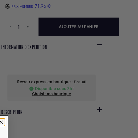
71,96 €
PRIX MEMBRE
-
+
AJOUTER AU PANIER
INFORMATION D'EXPEDITION
Retrait express en boutique
- Gratuit
Disponible sous 2h
:
check_circle
Choisir ma boutique
DESCRIPTION