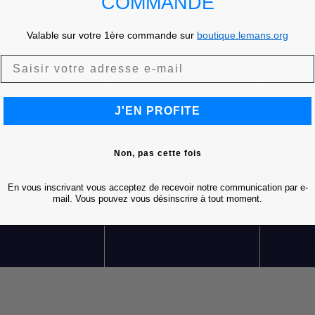
COMMANDE
Valable sur votre 1ère commande sur
boutique.lemans.org
J'EN PROFITE
Non, pas cette fois
En vous inscrivant vous acceptez de recevoir notre communication par e-
LIVRAISON OFFERTE
RETOURS GRATUITS
S
mail. Vous pouvez vous désinscrire à tout moment.
DÈS 85 € D'ACHATS