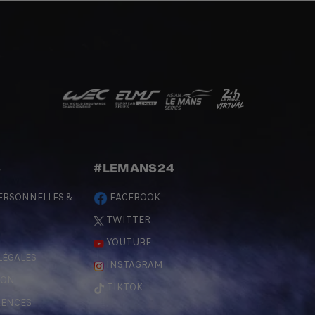
S
#LEMANS24
ERSONNELLES &
FACEBOOK
TWITTER
YOUTUBE
LÉGALES
INSTAGRAM
ÇON
TIKTOK
RENCES