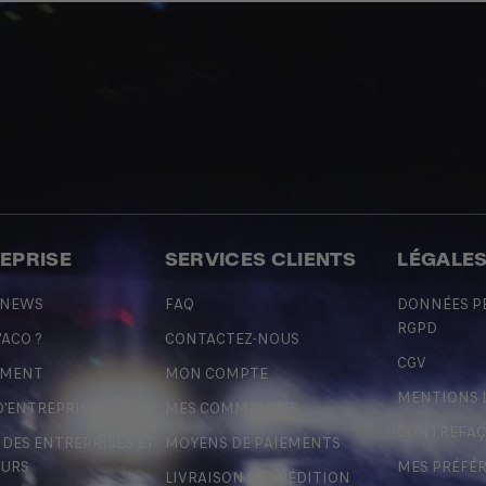
REPRISE
SERVICES CLIENTS
LÉGALE
 NEWS
FAQ
DONNÉES P
RGPD
'ACO ?
CONTACTEZ-NOUS
CGV
EMENT
MON COMPTE
MENTIONS 
D'ENTREPRISE
MES COMMANDES
CONTREFA
ES ENTREPRISES ET
MOYENS DE PAIEMENTS
URS
MES PRÉFÉ
LIVRAISON & EXPÉDITION