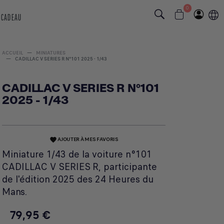
0
 CADEAU
ACCUEIL
MINIATURES
CADILLAC V SERIES R N°101 2025 - 1/43
CADILLAC V SERIES R N°101
2025 - 1/43
AJOUTER À MES FAVORIS
favorite
Miniature 1/43 de la voiture n°101
CADILLAC V SERIES R, participante
de l'édition 2025 des 24 Heures du
Mans.
79,95 €