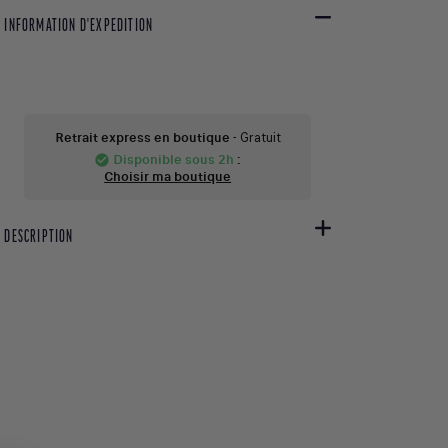
INFORMATION D'EXPEDITION
Retrait express en boutique
- Gratuit
Disponible sous 2h
:
check_circle
Choisir ma boutique
DESCRIPTION