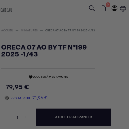
0
 CADEAU
ACCUEIL
MINIATURES
ORECA 07 AO BY TF N°199 2025 -1/43
ORECA 07 AO BY TF N°199
2025 -1/43
AJOUTER À MES FAVORIS
favorite
79,95 €
71,96 €
PRIX MEMBRE
-
+
AJOUTER AU PANIER