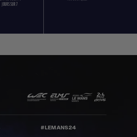
JOURS SUR 7
S
#LEMANS24