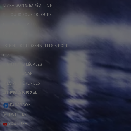
LIVRAISON & EXPÉDITION
RETOURS SOUS 30 JOURS
GUIDE DES TAILLES
LÉGALES
DONNÉES PERSONNELLES & RGPD
CGV
MENTIONS LÉGALES
CONTREFAÇON
MES PRÉFÉRENCES
#LEMANS24
FACEBOOK
TWITTER
YOUTUBE