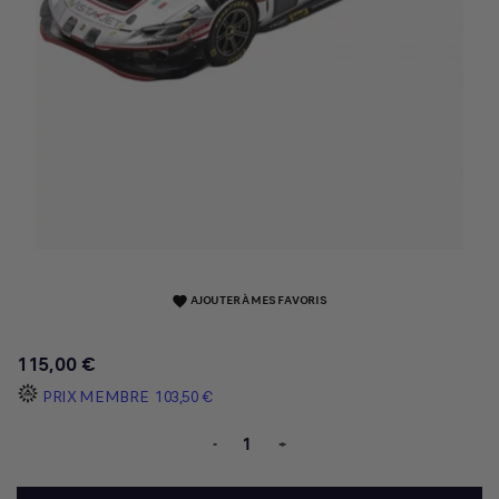
AJOUTER À MES FAVORIS
favorite
115,00 €
PRIX MEMBRE
103,50 €
-
+