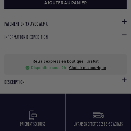
AJOUTER AU PANIER
PAIEMENT EN 3X AVEC ALMA
INFORMATION D'EXPEDITION
Retrait express en boutique
- Gratuit
Disponible sous 2h
:
Choisir ma boutique
check_circle
DESCRIPTION
PAIEMENT SÉCURISÉ
LIVRAISON OFFERTE DÈS 85 € D'ACHATS