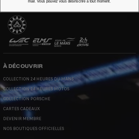
mail. Vous pouvez vous désinscrire à tout moment.
À DÉCOUVRIR
COLLECTION 24 HEURES DU MANS
COLLECTION 24 HEURES MOTOS
COLLECTION PORSCHE
CARTES CADEAUX
DEVENIR MEMBRE
NOS BOUTIQUES OFFICIELLES