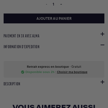
-
+
AJOUTER AU PANIER
PAIEMENT EN 3X AVEC ALMA
INFORMATION D'EXPEDITION
Retrait express en boutique
- Gratuit
Disponible sous 2h
:
Choisir ma boutique
check_circle
DESCRIPTION
VOUS AIMEREZ AUSSI