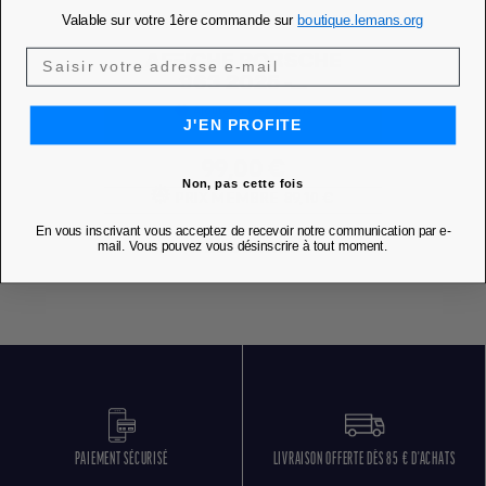
Valable sur votre 1ère commande sur
boutique.lemans.org
AFFICHE PORSCHE
963 2025 -...
Ajouter à mes favoris
favorite
J'EN PROFITE
Prix
99,00 €
Non, pas cette fois
PRIX MEMBRE
89,10 €
En vous inscrivant vous acceptez de recevoir notre communication par e-
DÉCOUVRIR
mail. Vous pouvez vous désinscrire à tout moment.
PAIEMENT SÉCURISÉ
LIVRAISON OFFERTE DÈS 85 € D'ACHATS