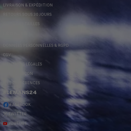
LIVRAISON & EXPÉDITION
RETOURS SOUS 30 JOURS
GUIDE DES TAILLES
LÉGALES
DONNÉES PERSONNELLES & RGPD
CGV
MENTIONS LÉGALES
CONTREFAÇON
MES PRÉFÉRENCES
#LEMANS24
FACEBOOK
TWITTER
YOUTUBE