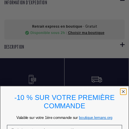
INFORMATION D'EXPEDITION
Retrait express en boutique
- Gratuit
Disponible sous 2h
:
Choisir ma boutique
check_circle
DESCRIPTION
PAIEMENT SÉCURISÉ
LIVRAISON OFFERTE DÈS 85 € D'ACHATS
-10 % SUR VOTRE PREMIÈRE
COMMANDE
Valable sur votre 1ère commande sur
boutique.lemans.org