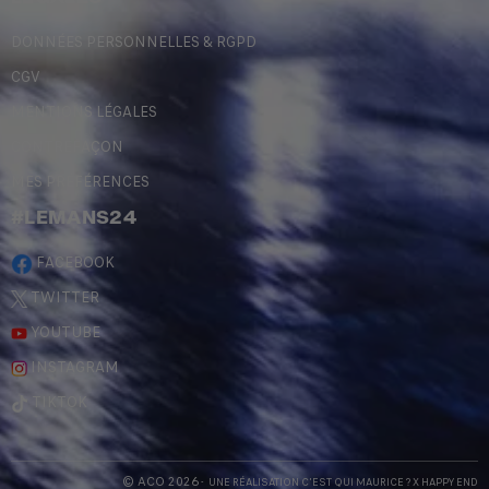
DONNÉES PERSONNELLES & RGPD
CGV
MENTIONS LÉGALES
CONTREFAÇON
MES PRÉFÉRENCES
#LEMANS24
FACEBOOK
TWITTER
YOUTUBE
INSTAGRAM
TIKTOK
© ACO 2026
- UNE RÉALISATION
C'EST QUI MAURICE
? X
HAPPY END