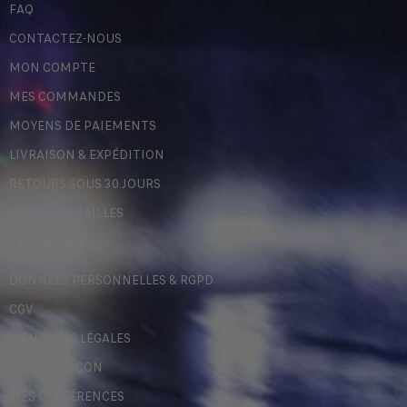
FAQ
CONTACTEZ-NOUS
MON COMPTE
MES COMMANDES
MOYENS DE PAIEMENTS
LIVRAISON & EXPÉDITION
RETOURS SOUS 30 JOURS
GUIDE DES TAILLES
LÉGALES
DONNÉES PERSONNELLES & RGPD
CGV
MENTIONS LÉGALES
CONTREFAÇON
MES PRÉFÉRENCES