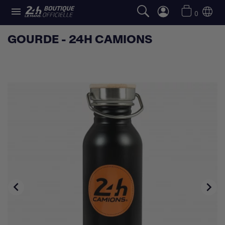

0
GOURDE - 24H CAMIONS

