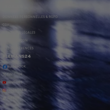
LÉGALES
DONNÉES PERSONNELLES & RGPD
CGV
MENTIONS LÉGALES
CONTREFAÇON
MES PRÉFÉRENCES
#LEMANS24
FACEBOOK
TWITTER
YOUTUBE
INSTAGRAM
TIKTOK