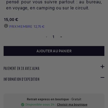
pensé pour vous suivre partout : au bureau,
en voyage, en camping ou sur le circuit.
15,00 €
PRIX MEMBRE
12,75 €
-
+
AJOUTER AU PANIER
PAIEMENT EN 3X AVEC ALMA
INFORMATION D'EXPEDITION
Retrait express en boutique
- Gratuit
Disponible sous 2h
:
Choisir ma boutique
check_circle