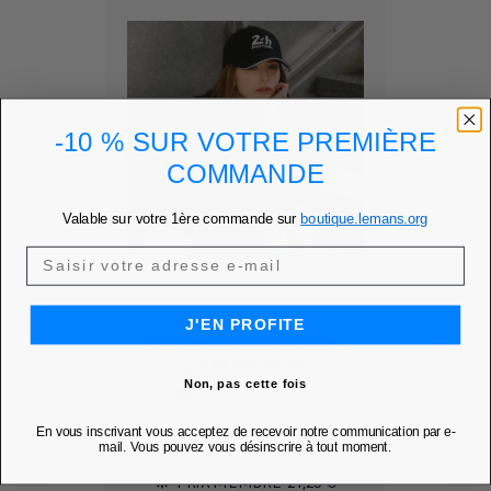
-10 % SUR VOTRE PREMIÈRE
COMMANDE
Valable sur votre 1ère commande sur
boutique.lemans.org
J'EN PROFITE
CASQUETTE NOIR -
24H MOTOS
Non, pas cette fois
Ajouter à mes favoris
favorite
En vous inscrivant vous acceptez de recevoir notre communication par e-
Prix
25,00 €
mail. Vous pouvez vous désinscrire à tout moment.
PRIX MEMBRE
21,25 €