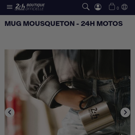

0
MUG MOUSQUETON - 24H MOTOS

