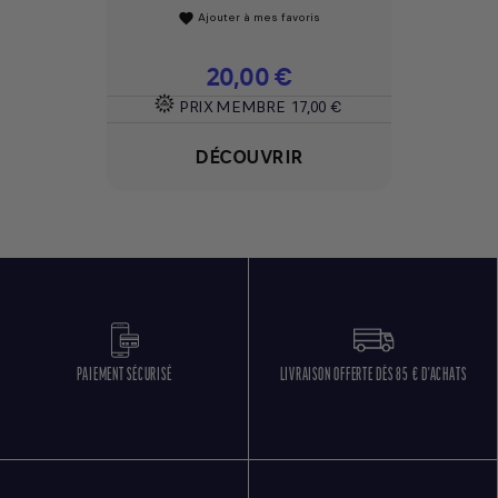
Ajouter à mes favoris
favorite
Prix
20,00 €
PRIX MEMBRE
17,00 €
DÉCOUVRIR
PAIEMENT SÉCURISÉ
LIVRAISON OFFERTE DÈS 85 € D'ACHATS