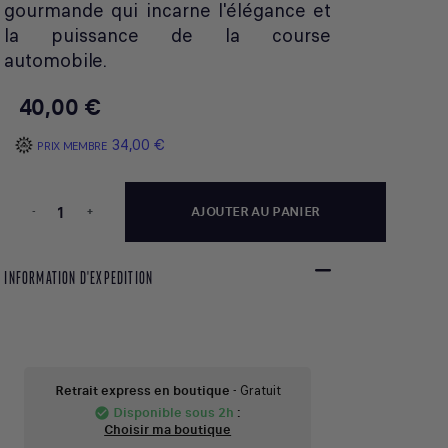
gourmande qui incarne l'élégance et
la puissance de la course
automobile.
40,00 €
34,00 €
PRIX MEMBRE
-
+
AJOUTER AU PANIER
INFORMATION D'EXPEDITION
Retrait express en boutique
- Gratuit
Disponible sous 2h
:
check_circle
Choisir ma boutique