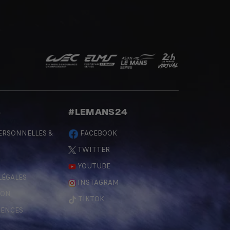
S
#LEMANS24
ERSONNELLES &
FACEBOOK
TWITTER
YOUTUBE
LÉGALES
INSTAGRAM
ÇON
TIKTOK
RENCES