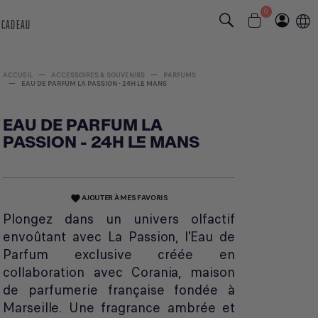
0
 CADEAU
ACCUEIL
ACCESSOIRES & SOUVENIRS
PARFUMS
EAU DE PARFUM LA PASSION - 24H LE MANS
EAU DE PARFUM LA
PASSION - 24H LE MANS
AJOUTER À MES FAVORIS
favorite
Plongez dans un univers olfactif
envoûtant avec La Passion, l'Eau de
Parfum exclusive créée en
collaboration avec Corania, maison
de parfumerie française fondée à
Marseille. Une fragrance ambrée et