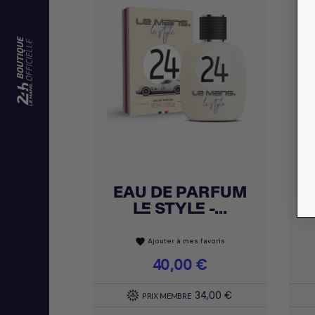
EAU DE PARFUM
Achat express

LE STYLE -...
Ajouter à mes favoris
favorite
Prix
40,00 €
34,00 €
PRIX MEMBRE