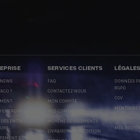
REPRISE
SERVICES CLIENTS
LÉGALE
 NEWS
FAQ
DONNÉES P
RGPD
'ACO ?
CONTACTEZ-NOUS
CGV
EMENT
MON COMPTE
MENTIONS 
D'ENTREPRISE
MES COMMANDES
CONTREFA
ES ENTREPRISES ET
MOYENS DE PAIEMENTS
URS
MES PRÉFÉ
LIVRAISON & EXPÉDITION
PEMENT DURABLE