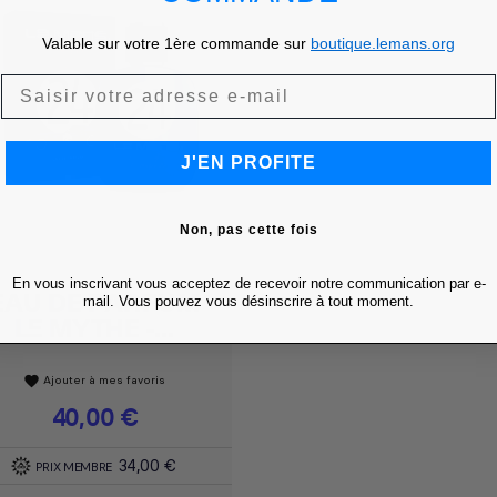
Valable sur votre 1ère commande sur
boutique.lemans.org
J'EN PROFITE
Non, pas cette fois
En vous inscrivant vous acceptez de recevoir notre communication par e-
EAU DE PARFUM
Achat express

mail. Vous pouvez vous désinscrire à tout moment.
LE MYTHE -...
Ajouter à mes favoris
favorite
Prix
40,00 €
34,00 €
PRIX MEMBRE