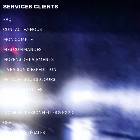
SERVICES CLIENTS
FAQ
CONTACTEZ-NOUS
MON COMPTE
MES COMMANDES
MOYENS DE PAIEMENTS
LIVRAISON & EXPÉDITION
RETOURS SOUS 30 JOURS
GUIDE DES TAILLES
LÉGALES
DONNÉES PERSONNELLES & RGPD
CGV
MENTIONS LÉGALES