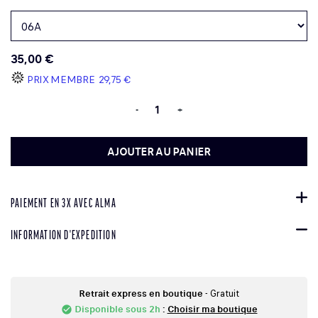
35,00 €
PRIX MEMBRE
29,75 €
-
+
AJOUTER AU PANIER
PAIEMENT EN 3X AVEC ALMA
INFORMATION D'EXPEDITION
Retrait express en boutique
- Gratuit
Disponible sous 2h
:
Choisir ma boutique
check_circle